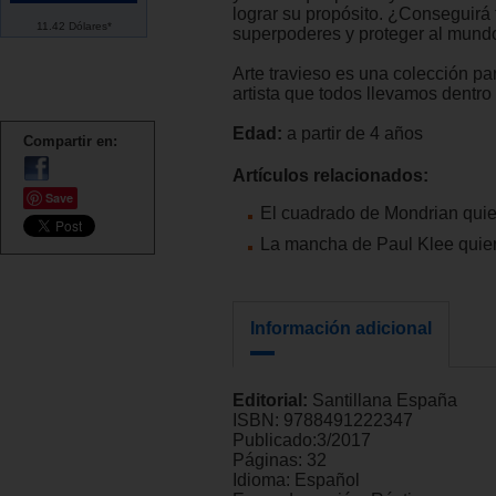
lograr su propósito. ¿Conseguirá 
11.42 Dólares*
superpoderes y proteger al mund
Arte travieso es una colección par
artista que todos llevamos dentro
Edad:
a partir de 4 años
Compartir en:
Artículos relacionados:
Save
El cuadrado de Mondrian quie
La mancha de Paul Klee quier
Información adicional
Editorial:
Santillana España
ISBN:
9788491222347
Publicado:
3/2017
Páginas:
32
Idioma:
Español