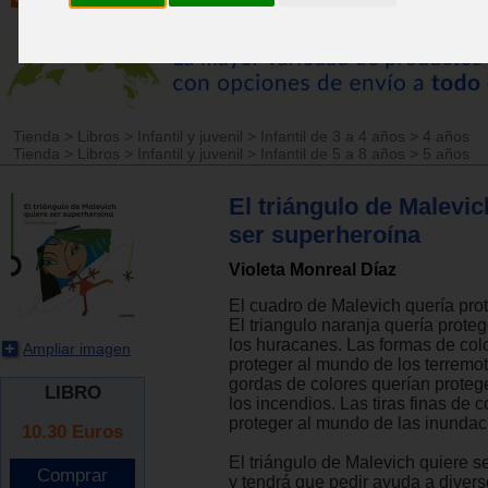
Tienda
>
Libros
>
Infantil y juvenil
>
Infantil de 3 a 4 años
>
4 años
Tienda
>
Libros
>
Infantil y juvenil
>
Infantil de 5 a 8 años
>
5 años
El triángulo de Malevic
ser superheroína
Violeta Monreal Díaz
El cuadro de Malevich quería pro
El triangulo naranja quería prote
los huracanes. Las formas de col
Ampliar imagen
proteger al mundo de los terremot
gordas de colores querían proteg
LIBRO
los incendios. Las tiras finas de 
proteger al mundo de las inundac
10.30
Euros
El triángulo de Malevich quiere s
y tendrá que pedir ayuda a diver