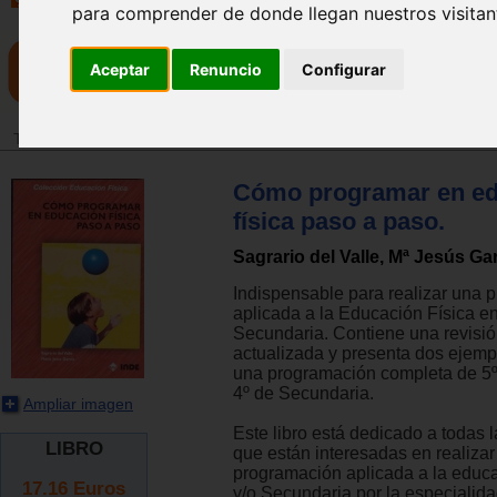
para comprender de donde llegan nuestros visitan
Aceptar
Renuncio
Configurar
Tienda
>
Libros
>
Pedagogía
>
Educación física
Cómo programar en ed
física paso a paso.
Sagrario del Valle, Mª Jesús Ga
Indispensable para realizar una 
aplicada a la Educación Física en
Secundaria. Contiene una revisió
actualizada y presenta dos ejemp
una programación completa de 5º
4º de Secundaria.
Ampliar imagen
Este libro está dedicado a todas 
LIBRO
que están interesadas en realiza
programación aplicada a la educ
17.16
Euros
y/o Secundaria por la especialid