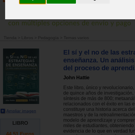
Tienda
>
Libros
>
Pedagogía
>
Temas varios
El sí y el no de las est
enseñanza. Un análisi
del proceso de aprendi
John Hattie
Este libro, único y revolucionario,
de quince años de investigación,
síntesis de más de 800; metaanál
relacionados con el éxito en las e
constituye una historia acerca del
Ampliar imagen
maestros y de la retroalimentació
modelo de aprendizaje y compren
LIBRO
miles de estudiantes, obteniendo
evidencia de lo que en verdad fu
44.51
Euros