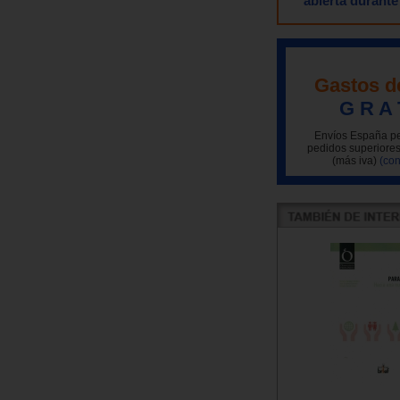
abierta durante
Gastos d
G R A 
Envíos España pe
pedidos superiores
(más iva)
(con