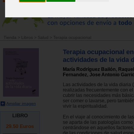
Tienda
>
Libros
>
Salud
>
Terapia ocupacional
Terapia ocupacional en
actividades de la vida d
María Rodríguez Bailón, Raque
Fernandez, Jose Antonio Garri
Las actividades de la vida diaria
realizadas frecuentemente con el 
cubrir las necesidades más bási
ser comer o lavarse, pero tambié
Ampliar imagen
vivir la espiritualidad.
LIBRO
En el viaje al conocimiento de la
se aparta de las patologías como 
29.50
Euros
centrándose en aquellos factores
de las condiciones de salud espec