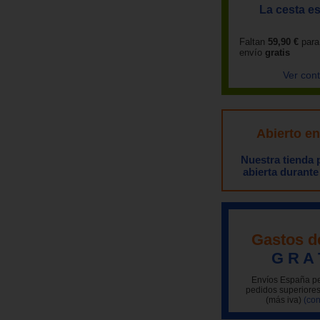
La cesta es
Faltan
59,90 €
para
envío
gratis
Ver con
Abierto e
Nuestra tienda
abierta durante
Gastos d
G R A 
Envíos España pe
pedidos superiores
(más iva)
(con