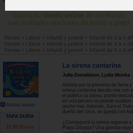
Tienda
>
Libros
>
Infantil y juvenil
>
Infantil de 3 a 4 a
Tienda
>
Libros
>
Infantil y juvenil
>
Infantil de 3 a 4 a
Tienda
>
Libros
>
Infantil y juvenil
>
Infantil de 5 a 8 a
La sirena cantarina
Julia Donaldson, Lydia Monks
Atraída por la promesa de fama y f
sirena cantarina decide irse con 
el público la adora, pronto descub
en una pecera no puede sustituir a
Ampliar imagen
ancho mar. Además, Sam el Truh
dueño del circo, se queda con tod
TAPA DURA
¿Conseguirá la sirena regresar a
15.95
Euros
Playa Dorada? Una gaviota muy l
acróbata muy habilidosa tienen 