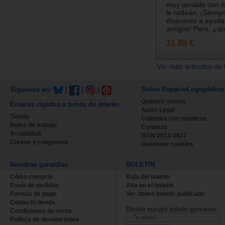
muy amable con t
le rodean. ¡Siemp
dispuesto a ayuda
amigos! Pero, ¿qu
11.85 €
Ver más artículos de 
Sobre EspacioLogopédico
Síguenos en:
|
|
|
Quienes somos
Enlaces rápidos a temas de interés
Aviso Legal
Tienda
Colabora con nosotros
Bolsa de trabajo
Contacta
Actualidad
ISSN 2013-0627
Cursos y congresos
Gestionar cookies
Nuestras garantías
BOLETÍN
Cómo comprar
Baja del boletin
Envío de pedidos
Alta en el boletin
Formas de pago
Ver último boletin publicado
Contacto tienda
Recibe nuestro boletín quincenal.
Condiciones de venta
Política de devoluciones