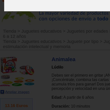
Tienda
>
Juguetes educativos
>
Juguetes por edades
6 a 12 años
Tienda
>
Juguetes educativos
>
Juguete por tipo
>
Ju
estimulación intelectual y memoria
Animalea
Lúdilo
Debes ser el primero en gritar 
¡Concéntrate, combina las cartas
acumula tríos para ganar! Dos ju
percepción y velocidad en una úni
Ampliar imagen
Edad:
A partir de 6 años
13.16
Euros
Duración:
10 minutos