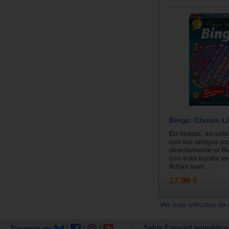
Bingo. Classic L
En fiestas, en cel
con tus amigos po
directamente el R
con esta bonita ve
fichas num...
17.99 €
Ver más artículos de 
Sobre EspacioLogopédico
Síguenos en:
|
|
|