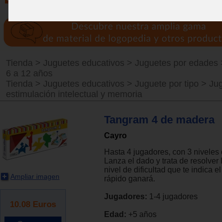
Tienda
>
Juguetes educativos
>
Juguetes por edades
6 a 12 años
Tienda
>
Juguetes educativos
>
Juguete por tipo
>
Ju
estimulación intelectual y memoria
Tangram 4 de madera
Cayro
Hasta 4 jugadores, con 3 niveles d
Lanza el dado y trata de resolver l
nivel de dificultad que te indica e
Ampliar imagen
rápido ganará.
Jugadores:
1-4 jugadores
10.08
Euros
Edad:
+5 años