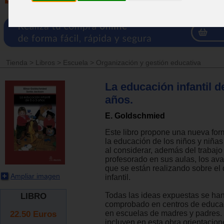
Tienda
>
Libros
>
Escuela
>
Organización y gestión educativa
La educación infantil d
años.
E. Goldschmied
Este libro propone una nueva for
la educación de los niños y niñ
al considerar, además del trabajo
profesorado en sus aulas, los av
que se están realizando sobre el 
Ampliar imagen
infantil.
Todas las ideas expuestas se han
LIBRO
comprobado en centros de educaci
22.50
Euros
en escuelas de madres y padres.
incluyen en esta obra orientacion