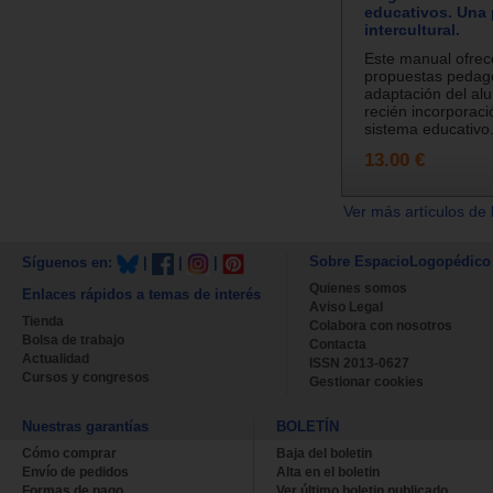
educativos. Una
intercultural.
Este manual ofrec
propuestas pedagó
adaptación del a
recién incorporaci
sistema educativo.
13.00 €
Ver más artículos de 
Sobre EspacioLogopédico
Síguenos en:
|
|
|
Quienes somos
Enlaces rápidos a temas de interés
Aviso Legal
Tienda
Colabora con nosotros
Bolsa de trabajo
Contacta
Actualidad
ISSN 2013-0627
Cursos y congresos
Gestionar cookies
Nuestras garantías
BOLETÍN
Cómo comprar
Baja del boletin
Envío de pedidos
Alta en el boletin
Formas de pago
Ver último boletin publicado