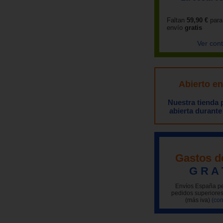
Faltan
59,90 €
para
envío
gratis
Ver con
Abierto e
Nuestra tienda
abierta durante
Gastos d
G R A 
Envíos España pe
pedidos superiores
(más iva)
(con