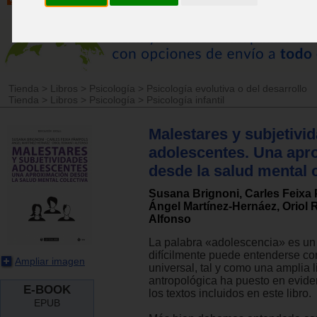
Tienda
>
Libros
>
Psicología
>
Psicología evolutiva o del desarrollo
Tienda
>
Libros
>
Psicología
>
Psicología infantil
Malestares y subjetivi
adolescentes. Una apr
desde la salud mental 
Susana Brignoni, Carles Feixa
Ángel Martínez-Hernáez, Oriol 
Alfonso
La palabra «adolescencia» es un
difícilmente puede entenderse c
Ampliar imagen
universal, tal y como una amplia l
antropológica ha puesto en evide
E-BOOK
los textos incluidos en este libro.
EPUB