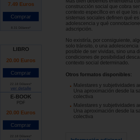
Más bien debemos entenderla c
7.49
Euros
construcción social que cobra sen
contexto específico en el que los 
sistemas sociales definen qué es 
adolescencia y qué connotaciones
8.31 Dólares*
adscripción.
No existiría, por consiguiente, al
solo tránsito, o una adolescencia
LIBRO
posible de ser vividas, sino una 
condiciones de posibilidad desc
20.00 Euros
contexto social determinado.
Otros formatos disponibles:
22.18 Dólares*
Malestares y subjetividades a
ver detalle
Una aproximación desde la s
E-BOOK
colectiva
PDF
Malestares y subjetividades a
Una aproximación desde la s
20.00 Euros
colectiva
22.18 Dólares*