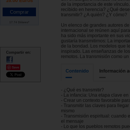
16.00
Euros
de la importancia de este víncul
recibido en herencia? ¿Qué des
transmitir? ¿A quién? ¿Y cómo?
17.74 Dólares*
Un elenco de grandes autores de 
internacional se reúnen aquí par
ha sido más importante en sus vi
gustaría transmitirnos: La importa
de la bondad. Los modelos que l
inspirado. Las enseñanzas de lo
Compartir en:
remotos. La transmisión como un s
Save
Contenido
Información a
- ¿Qué es transmitir?
- La infancia: Una etapa clave en 
- Crear un contexto favorable par
- Transmitir las claves para llegar
mismo
- Transmisión espiritual: cuando 
el mensaje
- Lo que los pueblos remotos pu