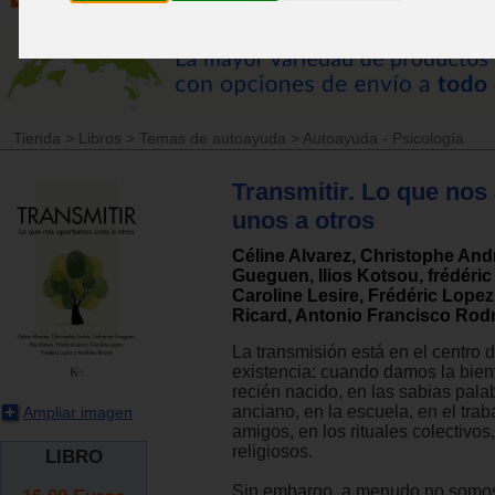
Tienda
>
Libros
>
Temas de autoayuda
>
Autoayuda - Psicología
Transmitir. Lo que no
unos a otros
Céline Alvarez, Christophe And
Gueguen, Ilios Kotsou, frédéric
Caroline Lesire, Frédéric Lopez
Ricard, Antonio Francisco Rod
La transmisión está en el centro 
existencia: cuando damos la bie
recién nacido, en las sabias pala
anciano, en la escuela, en el trab
Ampliar imagen
amigos, en los rituales colectivos,
religiosos.
LIBRO
Sin embargo, a menudo no somos