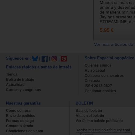
Menos es más es 
amena y desenfada
de manera minimal
Jay nos presenta 
STREAMLINE, die.
5.95 €
Ver más artículos de 
Sobre EspacioLogopédico
Síguenos en:
|
|
|
Quienes somos
Enlaces rápidos a temas de interés
Aviso Legal
Tienda
Colabora con nosotros
Bolsa de trabajo
Contacta
Actualidad
ISSN 2013-0627
Cursos y congresos
Gestionar cookies
Nuestras garantías
BOLETÍN
Cómo comprar
Baja del boletin
Envío de pedidos
Alta en el boletin
Formas de pago
Ver último boletin publicado
Contacto tienda
Recibe nuestro boletín quincenal.
Condiciones de venta