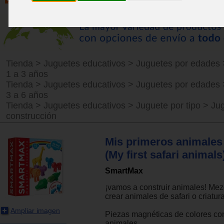
Tienda
>
Juguetes educativos
>
Juguetes por edades
1 a 3 años
Tienda
>
Juguetes educativos
>
Juguetes por edades
3 a 6 años
Tienda
>
Juguetes educativos
>
Juguete por tipo
>
Ju
construcción
Mis primeros animales 
(My first safari animals
SmartMax
¡vamos a construir animales! Mez
crear animales de safari o criatur
Ampliar imagen
Piezas magnéticas de colores co
animales.