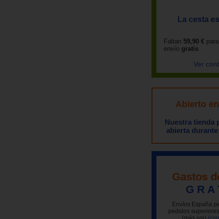
La cesta es
Faltan
59,90 €
para
envío
gratis
Ver con
Abierto e
Nuestra tienda
abierta durante
Gastos d
G R A 
Envíos España pe
pedidos superiores
(más iva)
(con