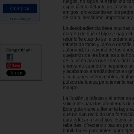
ruegos, no sigue nuestras indicac
espectáculo delante de la familia 
amigos, provocando en los padre
de rabia, desánimo, impotencia y 
19.93 Dólares*
La desobediencia tiene muchas ca
margen de que el hijo se haga el
refunfuñe cuando se le ordena al
rabieta de tomo y lomo o desafíe 
autoridad, la mayoría de los padr
Compartir en:
quejamos de las batallas a la hor
de la lucha para que coma, del ll
Save
enervante cuando le negamos un c
y acabamos enredándonos en gri
discusiones interminables, diálo
pulsos de fuerza para tener la sar
mango.
La ilusión, el afecto y el amor no
suficiente para los problemas de 
Esta guía viene a llenar la lagun
que no han recibido una formació
para educar a sus hijos, especia
rebeldes, ofreciendo pautas para 
habilidades parentales, para ejerc