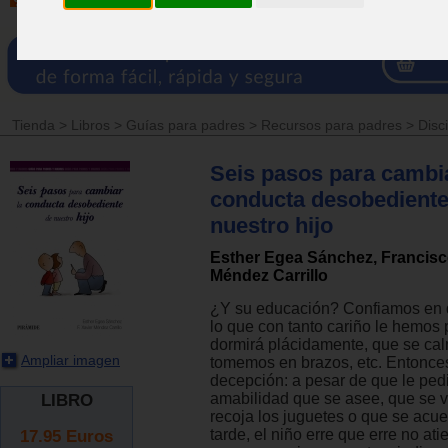
Tienda
>
Libros
>
Guías para padres
>
Recursos para padres
>
Disci
Seis pasos para cambia
conducta desobediente
nuestro hijo
Esther Egea Sánchez, Francisc
Méndez Carrillo
¿Y su educación? Confiamos en 
lo que con tanto cariño le hemos
dormirá plácidamente, que se ca
Ampliar imagen
tomemos en brazos, etc. Entonce
decepción: a pesar de que le pe
amabilidad que se asee, que se v
LIBRO
recoja los juguetes o que se acu
17.95
Euros
tarde, el niño erre que erre no at