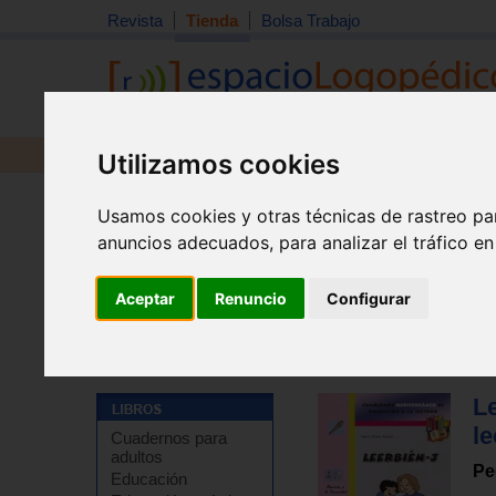
Revista
Tienda
Bolsa Trabajo
Utilizamos cookies
Revista
Libros
Material
Juguetes
Usamos cookies y otras técnicas de rastreo pa
anuncios adecuados, para analizar el tráfico e
Aceptar
Renuncio
Configurar
Tienda
>
Libros
>
Refuerzo escolar
>
Programas de le
L
le
Cuadernos para
adultos
Pe
Educación