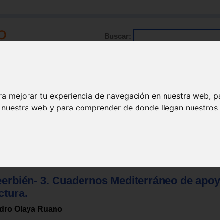
Buscar:
Formación
Directorio
Trabajo
Registro
ra mejorar tu experiencia de navegación en nuestra web, p
n nuestra web y para comprender de donde llegan nuestros v
ctura
eerbién- 3. Cuadernos Mediterráneo de apoy
ctura.
dro Olaya Ruano