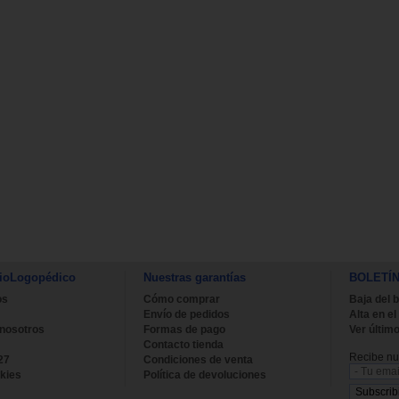
ioLogopédico
Nuestras garantías
BOLETÍ
os
Cómo comprar
Baja del b
Envío de pedidos
Alta en el
 nosotros
Formas de pago
Ver último
Contacto tienda
Recibe nue
27
Condiciones de venta
kies
Política de devoluciones