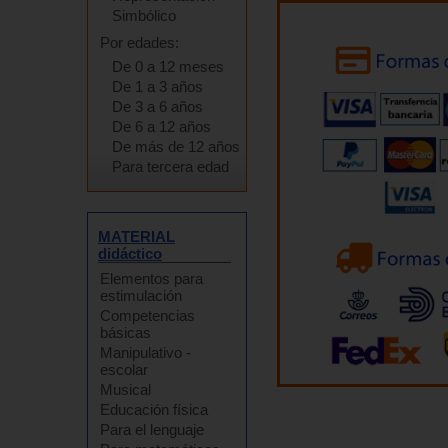
Simbólico
Por edades:
De 0 a 12 meses
De 1 a 3 años
De 3 a 6 años
De 6 a 12 años
De más de 12 años
Para tercera edad
MATERIAL
didáctico
Elementos para
estimulación
Competencias
básicas
Manipulativo -
escolar
Musical
Educación física
Para el lenguaje