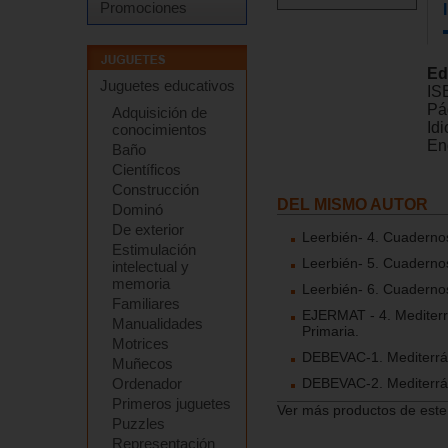
Promociones
Ed
Juguetes educativos
IS
Pá
Adquisición de
Id
conocimientos
En
Baño
Científicos
Construcción
DEL MISMO AUTOR
Dominó
De exterior
Leerbién- 4. Cuadernos
Estimulación
Leerbién- 5. Cuadernos
intelectual y
memoria
Leerbién- 6. Cuadernos
Familiares
EJERMAT - 4. Mediterr
Manualidades
Primaria.
Motrices
DEBEVAC-1. Mediterrán
Muñecos
Ordenador
DEBEVAC-2. Mediterrán
Primeros juguetes
Ver más productos de este
Puzzles
Representación