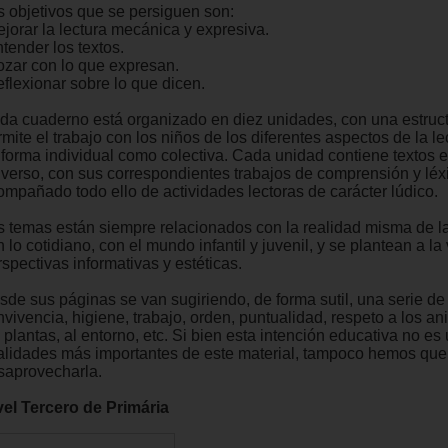
s objetivos que se persiguen son:
ejorar la lectura mecánica y expresiva.
tender los textos.
ozar con lo que expresan.
eflexionar sobre lo que dicen.
da cuaderno está organizado en diez unidades, con una estruc
mite el trabajo con los niños de los diferentes aspectos de la le
 forma individual como colectiva. Cada unidad contiene textos 
 verso, con sus correspondientes trabajos de comprensión y léx
ompañado todo ello de actividades lectoras de carácter lúdico.
s temas están siempre relacionados con la realidad misma de l
 lo cotidiano, con el mundo infantil y juvenil, y se plantean a l
spectivas informativas y estéticas.
sde sus páginas se van sugiriendo, de forma sutil, una serie de
vivencia, higiene, trabajo, orden, puntualidad, respeto a los an
 plantas, al entorno, etc. Si bien esta intención educativa no es
nalidades más importantes de este material, tampoco hemos que
saprovecharla.
vel Tercero de Primária