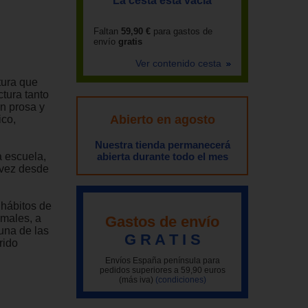
La cesta está vacía
Faltan
59,90 €
para gastos de
envío
gratis
Ver contenido cesta
tura que
ctura tanto
en prosa y
Abierto en agosto
ico,
Nuestra tienda permanecerá
a escuela,
abierta durante todo el mes
a vez desde
 hábitos de
imales, a
Gastos de envío
 una de las
G R A T I S
rido
Envíos España península para
pedidos superiores a 59,90 euros
(más iva)
(condiciones)