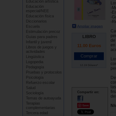
Educación artística
Lo
Educación
-M
especial/NEE
-En
Educación física
-G
Diccionarios
-R
Ampliar imagen
Escuela
Ca
Estimulación precoz
per
LIBRO
Guías para padres
de
Infantil y juvenil
en
11.00
Euros
Libros de juegos y
ac
actividades
Lingüística
Lo
Logopedia
con
12.19 Dólares*
Pedagogía
per
Pruebas y protocolos
Psicología
De
con
Refuerzo escolar
las
Salud
fi
Compartir en:
Sociología
de
Temas de autoayuda
Terapias
Ni
Save
complementarias
Tercera edad