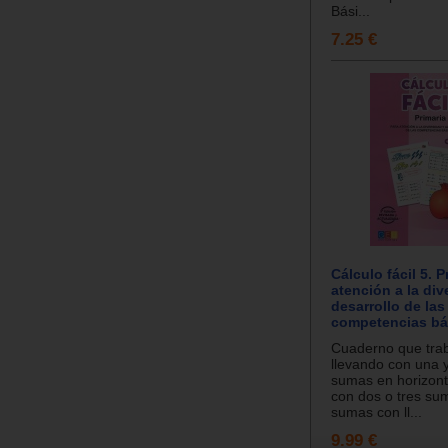
Bási...
7.25 €
Cálculo fácil 5. P
atención a la div
desarrollo de las
competencias bá
Cuaderno que tra
llevando con una y
sumas en horizonta
con dos o tres su
sumas con ll...
9.99 €