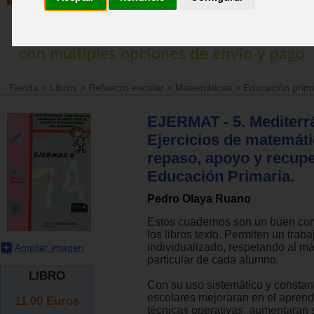
Tienda
>
Libros
>
Refuerzo escolar
>
Matemáticas
>
Educación prim
EJERMAT - 5. Mediterr
Ejercicios de matemáti
repaso, apoyo y recupe
Educación Primaria.
Pedro Olaya Ruano
Estos cuadernos son un buen co
los libros texto. Permiten un traba
individualizado, respetando al má
Ampliar imagen
particular de cada alumno.
LIBRO
Con su uso sistemático y constant
escolares mejoraran en el aprend
11.00
Euros
técnicas operativas, aumentaran