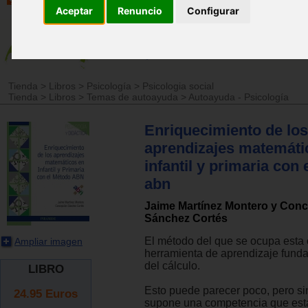
Aceptar
Renuncio
Configurar
Tienda
>
Libros
>
Psicología
>
Psicologia social
Tienda
>
Libros
>
Temas de autoayuda
>
Autoayuda - Psicología
Enriquecimiento de los
aprendizajes matemáti
infantil y primaria con
abn
Jaime Martínez Montero y Con
Sánchez Cortés
El método del que se ocupa esta
Ampliar imagen
herramienta de aprendizaje fun
del cálculo.
LIBRO
Esto puede parecer poco, pero s
24.95
Euros
supone una competencia que está