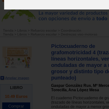
Tienda
>
Libros
>
Refuerzo escolar
>
Coordinación
Tienda
>
Libros
>
Refuerzo escolar
>
Destrezas viso-motoras
Pictocuaderno de
grafomotricidad 4 (tra
líneas horizontales, ver
onduladas de mayor a
grosor y distinto tipo d
punteado)
Ampliar imagen
Gaspar González Rus, Mª Merc
LIBRO
Torecilla, Ana López Mesa
10.49
Euros
El cuaderno Pictocuaderno de gra
(trazado de líneas horizontales, ve
onduladas de mayor a menor groso