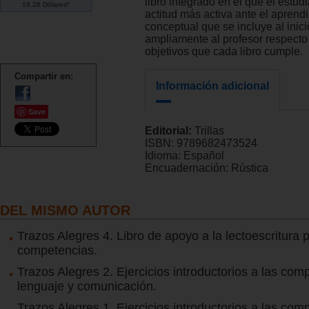
libro integrado en el que el estu
18.26 Dólares*
actitud más activa ante el aprend
conceptual que se incluye al inici
ampliamente al profesor respecto
objetivos que cada libro cumple.
Compartir en:
Información adicional
Save
Editorial:
Trillas
ISBN:
9789682473524
Idioma:
Español
Encuadernación:
Rústica
DEL MISMO AUTOR
Trazos Alegres 4. Libro de apoyo a la lectoescritura 
competencias.
Trazos Alegres 2. Ejercicios introductorios a las com
lenguaje y comunicación.
Trazos Alegres 1. Ejercicios introductorios a las com