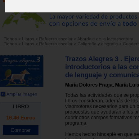
Tienda
>
Libros
>
Refuerzo escolar
>
Abordaje de la lectoescritura
Tienda
>
Libros
>
Refuerzo escolar
>
Caligrafía y disgrafia
>
Cuadern
Trazos Alegres 3 . Ejer
introductorios a las c
de lenguaje y comunic
María Dolores Fraga, María Lui
Ampliar imagen
Todas las actividades que se pro
libros consideran, además de los 
LIBRO
visomotores necesarios para un b
propuestas que ayudarán a los pr
16.46
Euros
cubrir otros campos formativos m
programa.
Hemos hecho hincapié en que se