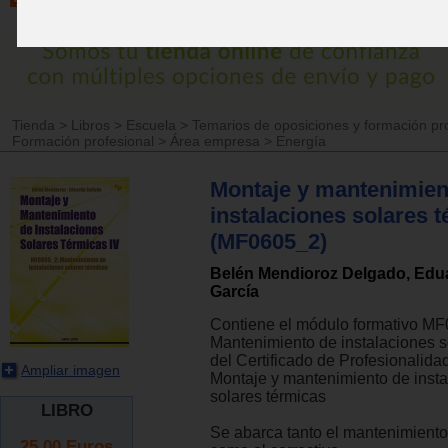
Tienda
>
Libros
>
Escuela
>
Temarios de oposiciones y formación pr
Formación profesional
>
Área empresa
>
Energía
Montaje y mantenimien
instalaciones solares t
(MF0605_2)
Belén Mendioroz Delgado, Ed
García
Contiene el módulo formativo M
Mantenimiento de instalaciones s
del Certificado de Profesionali
Ampliar imagen
Montaje y mantenimiento de inst
solares térmicas
LIBRO
Se abarca tanto el mantenimiento
25.00
Euros