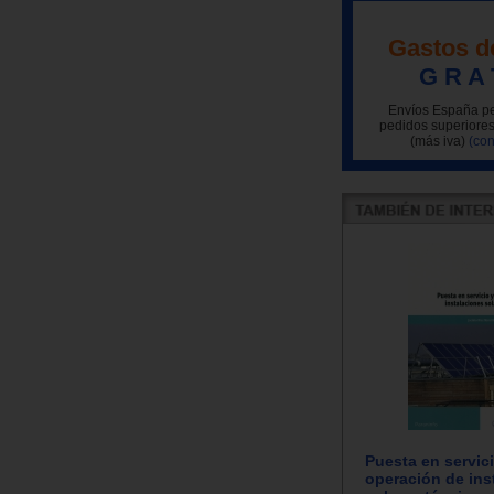
Gastos d
G R A 
Envíos España pe
pedidos superiores
(más iva)
(con
Puesta en servic
operación de ins