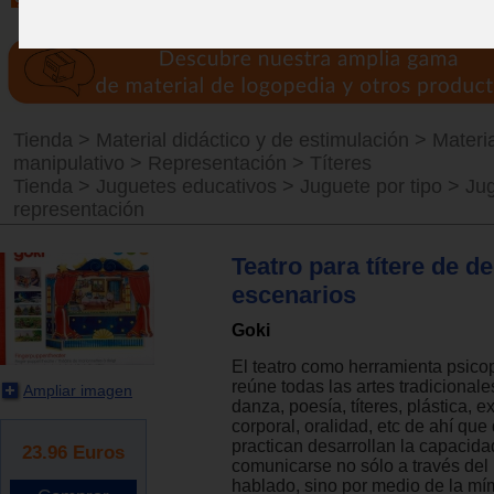
Tienda
>
Material didáctico y de estimulación
>
Materia
manipulativo
>
Representación
>
Títeres
Tienda
>
Juguetes educativos
>
Juguete por tipo
>
Ju
representación
Teatro para títere de d
escenarios
Goki
El teatro como herramienta psic
reúne todas las artes tradicionale
Ampliar imagen
danza, poesía, títeres, plástica, e
corporal, oralidad, etc de ahí que
practican desarrollan la capacida
23.96
Euros
comunicarse no sólo a través del
hablado, sino por medio de la mím