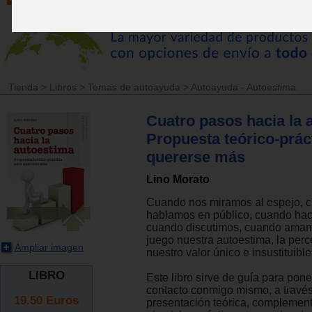
Tienda
>
Libros
>
Temas de autoayuda
>
Autoayuda - Autoestima
Cuatro pasos hacia la 
Propuesta teórico-prác
quererse más
Lino Morato
Cuando nos miramos al espejo, 
hablamos en público, cuando ha
cuando discutimos, cuando amamo
juego nuestra autoestima, la per
Ampliar imagen
nuestro valor único e insustituible
LIBRO
Este libro sirve de guía para pon
contacto conmigo mismo, a travé
19.50
Euros
presentación teórica, complemen