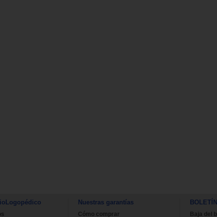
ioLogopédico
Nuestras garantías
BOLETÍ
os
Cómo comprar
Baja del b