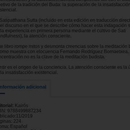
etivo de la tradición del Buda: la superación de la insatisfacció
stencial.
Satipatthana Sutta (incluido en esta edición en traducción direct
 el discurso en el que se describe cómo hacer esta indagación 
 la experiencia en primera persona mediante el cultivo de Sati
indfulness), la atención consciente.
te libro rompe mitos y desmonta creencias sobre la meditación b
como muestra con elocuencia Fernando Rodríguez Bornaetxea, 
ncentración no es la clave de la meditación budista.
tir es el origen de la conciencia. La atención consciente es la 
la insatisfacción existencial.
Información adicional
itorial:
Kairós
BN:
9788499887234
blicado:
11/2019
ginas:
224
ioma:
Español