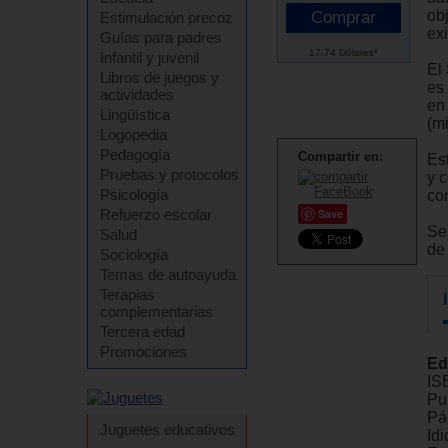
obj
Estimulación precoz
exi
Guías para padres
17.74 Dólares*
Infantil y juvenil
El 
Libros de juegos y
es
actividades
en
Lingüística
(m
Logopedia
Pedagogía
Compartir en:
Es
Pruebas y protocolos
y 
Psicología
co
Refuerzo escolar
Save
Sen
Salud
de 
Sociología
Temas de autoayuda
Terapias
complementarias
Tercera edad
Promociones
Ed
IS
Pu
Pá
Juguetes educativos
Id