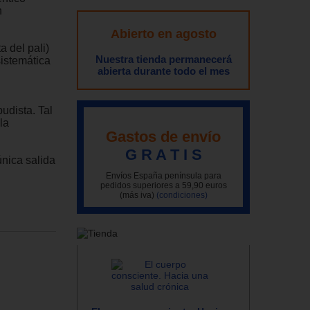
n
Abierto en agosto
a del pali)
Nuestra tienda permanecerá
sistemática
abierta durante todo el mes
udista. Tal
la
Gastos de envío
G R A T I S
única salida
Envíos España península para
pedidos superiores a 59,90 euros
(más iva)
(condiciones)