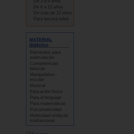
De 3 a 6 años
De 6 a 12 años
De más de 12 años
Para tercera edad
MATERIAL
didáctico
Elementos para
estimulación
Competencias
básicas
Manipulativo -
escolar
Musical
Educación física
Para el lenguaje
Para matemáticas
Psicomotricidad
Motricidad orofacial
miofuncional