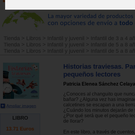
Tienda
>
Libros
>
Infantil y juvenil
>
Infantil de 3 a 4 a
Tienda
>
Libros
>
Infantil y juvenil
>
Infantil de 5 a 8 a
Tienda
>
Libros
>
Infantil y juvenil
>
Infantil de 5 a 8 a
Historias traviesas. Pa
pequeños lectores
Patricia Elenea Sánchez Celay
¿Conoces al changuito que nunca
bañar? ¿Alguna vez has imagina
calcetines se escapan a una tierr
Ampliar imagen
¿Cuándo los minutos dejarán de 
¿Por qué será que el pequeño leo
LIBRO
de llorar?
13.71
Euros
En este libro, a través de cuentos