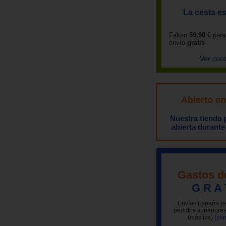
La cesta es
Faltan
59,90 €
para
envío
gratis
Ver con
Abierto e
Nuestra tienda
abierta durante
Gastos d
G R A 
Envíos España pe
pedidos superiores
(más iva)
(con