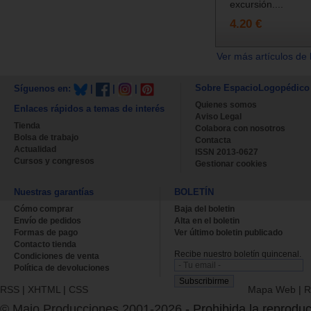
excursión....
4.20 €
Ver más artículos de 
Sobre EspacioLogopédico
Síguenos en:
|
|
|
Quienes somos
Enlaces rápidos a temas de interés
Aviso Legal
Tienda
Colabora con nosotros
Bolsa de trabajo
Contacta
Actualidad
ISSN 2013-0627
Cursos y congresos
Gestionar cookies
Nuestras garantías
BOLETÍN
Cómo comprar
Baja del boletin
Envío de pedidos
Alta en el boletin
Formas de pago
Ver último boletin publicado
Contacto tienda
Recibe nuestro boletín quincenal.
Condiciones de venta
Política de devoluciones
RSS
|
XHTML
|
CSS
Mapa Web
|
R
© Majo Producciones 2001-2026
- Prohibida la reproduc