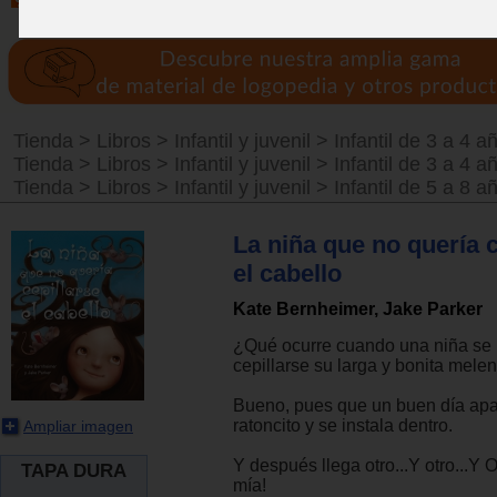
Tienda
>
Libros
>
Infantil y juvenil
>
Infantil de 3 a 4 a
Tienda
>
Libros
>
Infantil y juvenil
>
Infantil de 3 a 4 a
Tienda
>
Libros
>
Infantil y juvenil
>
Infantil de 5 a 8 a
La niña que no quería c
el cabello
Kate Bernheimer, Jake Parker
¿Qué ocurre cuando una niña se 
cepillarse su larga y bonita mele
Bueno, pues que un buen día apa
ratoncito y se instala dentro.
Ampliar imagen
Y después llega otro...Y otro...Y
TAPA DURA
mía!