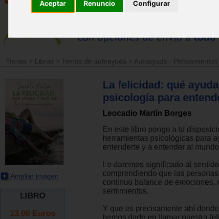
Aceptar
Renuncio
Configurar
Tienda
>
Libros
>
Temas de autoayuda
>
Autoayuda - Pensamientos 
La felicidad: qué ayuda
psicología para enten
Leocadio Martín Borges
En este libro pongo a tu disposic
herramientas psicológicas para a
entenderte y a entender al mundo
Le daremos significado al sentid
comprendiendo que las persona
Ampliar imagen
continuo balance de emociones, 
sentimientos.
LIBRO
Y que es precisamente ahí donde 
13.00
Euros
hemos dado en llamar nuestra fel