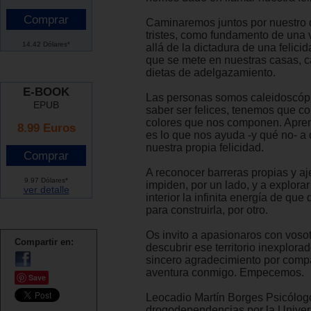
Caminaremos juntos por nuestro 
tristes, como fundamento de una 
14.42 Dólares*
allá de la dictadura de una felici
que se mete en nuestras casas, c
dietas de adelgazamiento.
E-BOOK
Las personas somos caleidoscópi
EPUB
saber ser felices, tenemos que co
colores que nos componen. Apr
8.99 Euros
es lo que nos ayuda -y qué no- a 
nuestra propia felicidad.
A reconocer barreras propias y aj
9.97 Dólares*
impiden, por un lado, y a explorar
ver detalle
interior la infinita energía de qu
para construirla, por otro.
Os invito a apasionaros con voso
Compartir en:
descubrir ese territorio inexplora
sincero agradecimiento por compa
aventura conmigo. Empecemos.
Save
Leocadio Martín Borges Psicólog
drogodependencias por la Univer