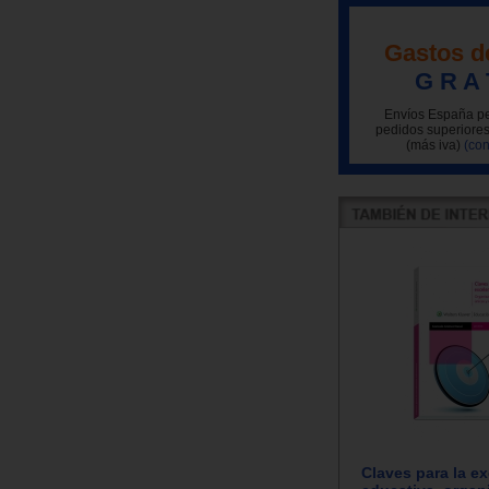
Gastos d
G R A 
Envíos España pe
pedidos superiores
(más iva)
(con
Claves para la e