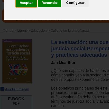
Aceptar
Renuncio
Configurar
Tienda
>
Libros
>
Educación
>
Calidad en la enseñanza
La evaluación: una cue
justicia social Perspect
y prácticas adecuadas
Jan Mcarthur
¿Qué son capaces de hacer los e
cómo contribuyen a la sociedad 
de sus propias experiencias de e
Los objetivos principales de este 
Ampliar imagen
proporcionar una comprensión teó
qué la evaluación debería ser en
E-BOOK
términos de justicia social y avan
PDF
cambio.