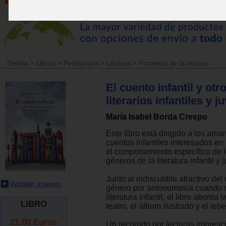
Tienda
>
Libros
>
Pedagogía
>
Lectura
>
Fomento de la lectura
El cuento infantil y ot
literarios infantiles y j
María Isabel Borda Crespo
Este libro está dirigido a los ama
cuentos infantiles interesados en
el comportamiento específico de l
géneros de la literatura infantil y j
Junto al indiscutible atractivo del 
Ampliar imagen
género por antonomasia cuando 
literatura infantil, el libro aborda l
LIBRO
teatro, el álbum ilustrado y el teb
21.00
Euros
Un recorrido por lecturas impresc