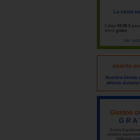
La cesta es
Faltan
59,90 €
para
envío
gratis
Ver con
Abierto e
Nuestra tienda
abierta durante
Gastos d
G R A 
Envíos España pe
pedidos superiores
(más iva)
(con