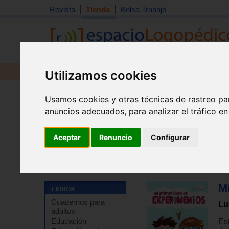
Revista
Tienda
Bolsa Trabajo
Utilizamos cookies
Revista
Libros
Material
Juguetes
Usamos cookies y otras técnicas de rastreo pa
anuncios adecuados, para analizar el tráfico e
Aceptar
Renuncio
Configurar
Tienda
>
Libros
>
Libros de juegos y actividades
>
Jue
M
Cuadernos para
Lu
adultos
Educación
Est