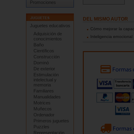
Promociones
DEL MISMO AUTOR
Juguetes educativos
Cómo mejorar la capac
Adquisición de
Inteligencia emocional
conocimientos
Baño
Científicos
Construcción
Dominó
De exterior
Estimulación
intelectual y
memoria
Familiares
Manualidades
Motrices
Muñecos
Ordenador
Primeros juguetes
Puzzles
Representación