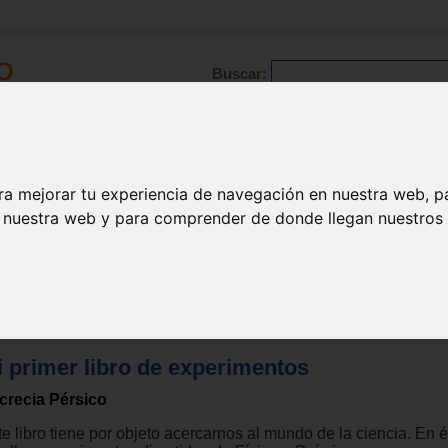
Buscar:
Formación
Directorio
Trabajo
Registro
ra mejorar tu experiencia de navegación en nuestra web, p
n nuestra web y para comprender de donde llegan nuestros v
gos para niños de 6 a 9 años
i primer libro de experimentos
crecia Pérsico
e libro tiene por objeto acercarnos al mundo de la ciencia. En é