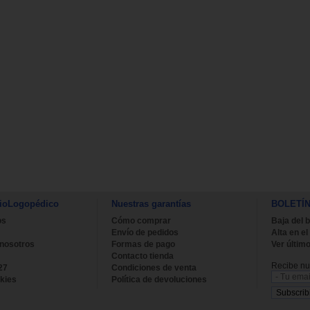
ioLogopédico
Nuestras garantías
BOLETÍ
os
Cómo comprar
Baja del b
Envío de pedidos
Alta en el
 nosotros
Formas de pago
Ver último
Contacto tienda
Recibe nue
27
Condiciones de venta
kies
Política de devoluciones