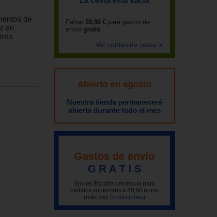
La cesta está vacía
umentos de
Faltan
59,90 €
para gastos de
ar en
envío
gratis
inta
Ver contenido cesta
Abierto en agosto
Nuestra tienda permanecerá
abierta durante todo el mes
Gastos de envío
G R A T I S
Envíos España península para
pedidos superiores a 59,90 euros
(más iva)
(condiciones)