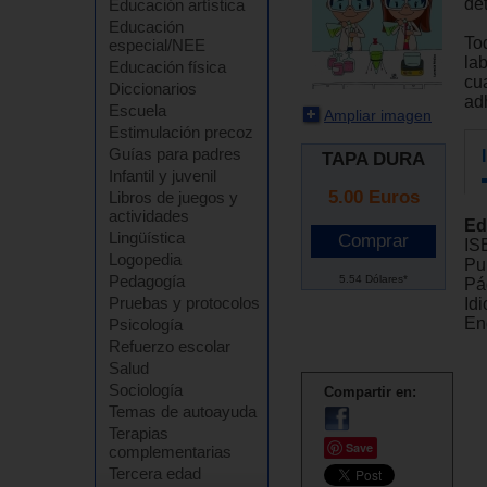
de
Educación artística
Educación
To
especial/NEE
la
Educación física
cua
Diccionarios
ad
Escuela
Ampliar imagen
Estimulación precoz
Guías para padres
TAPA DURA
Infantil y juvenil
5.00
Euros
Libros de juegos y
actividades
Ed
Lingüística
IS
Logopedia
Pu
Pedagogía
5.54 Dólares*
Pá
Pruebas y protocolos
Id
En
Psicología
Refuerzo escolar
Salud
Sociología
Compartir en:
Temas de autoayuda
Terapias
Save
complementarias
Tercera edad