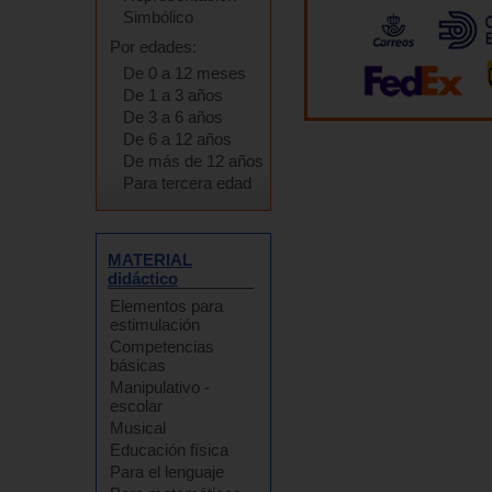
Simbólico
Por edades:
De 0 a 12 meses
De 1 a 3 años
De 3 a 6 años
De 6 a 12 años
De más de 12 años
Para tercera edad
MATERIAL
didáctico
Elementos para
estimulación
Competencias
básicas
Manipulativo -
escolar
Musical
Educación física
Para el lenguaje