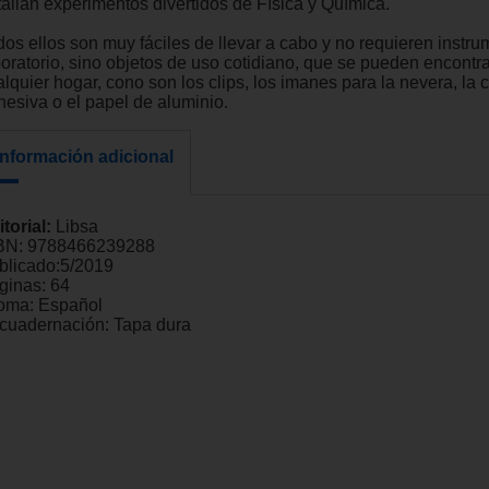
tallan experimentos divertidos de Física y Química.
dos ellos son muy fáciles de llevar a cabo y no requieren instr
boratorio, sino objetos de uso cotidiano, que se pueden encontr
lquier hogar, cono son los clips, los imanes para la nevera, la c
hesiva o el papel de aluminio.
Información adicional
itorial:
Libsa
BN:
9788466239288
blicado:
5/2019
ginas:
64
ioma:
Español
cuadernación:
Tapa dura