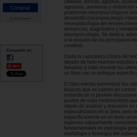
(afasias, alexias, agrafias, acalcu
agnosias, amnesias y disfunción e
problemas neuropsicológicos uni
desarrollo (neuropsicología infanti
42.86 Dólares*
neuropsicología del envejecimient
demencia), diagnóstico y rehabili
neuropsicología. Se dedica, adem
a la revisión de las principales e
cerebral.
Compartir en:
Dada la naturaleza clínica del tex
dejado de lado muchos estudios 
Save
llevados a cabo durante los últim
un libro con un enfoque específic
El libro intenta suministrar los c
básicos que se cubren en cursos 
evitando en lo posible discusione
puntos de vista controvertidos qu
objeto de análisis y discusión en 
especializadas en el área, pero n
específicamente en un texto unive
suponen naturalmente conocimie
fundamentales en psicología gene
morfología y fisiología del sistem