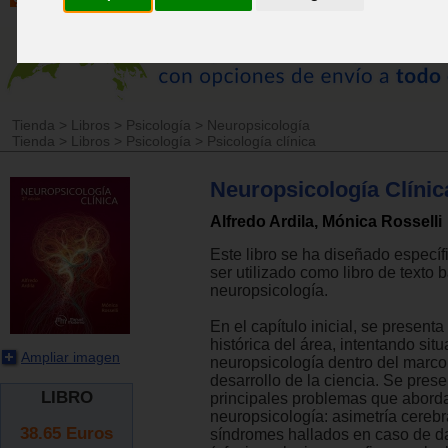
Tienda
>
Libros
>
Psicología
>
Neuropsicología
Tienda
>
Libros
>
Psicología
>
Psicología clínica
Neuropsicología Clínic
Alfredo Ardila, Mónica Rosselli
Este libro se ha diseñado especí
ser utilizado como libro de texto 
neuropsicología.
En el capítulo inicial, se presenta
histórica del área, intentando situ
Ampliar imagen
neuropsicología dentro del marco
desarrollo de la ciencia. Se prese
LIBRO
principales problemas que aborda
neuropsicología: asimetría cerebra
38.65
Euros
síndromes hallados en caso de d