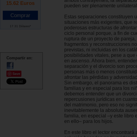
ambos contrayentes, la separación
15.62
Euros
pueden ser plenamente unilateral
Estas separaciones constituyen u
situaciones más exigentes, que r
17.31 Dólares*
poderosas estructuras de afronta
ciclo personal porque, a fin de cu
ruptura de un proyecto de pareja, 
fragmentos y reconstrucciones n
previstas, ni incluidas en los cat
posibilidades vitales, pese a qu
Compartir en:
en ascenso. Ahora bien, entende
separación y el divorcio son proc
personas más o menos constituid
Save
afrontar las pérdidas y adversidad
Sin embargo, el panorama es dist
familias y en especial para los niñ
debemos entender que un divorci
repercusiones jurídicas en cuanto
del matrimonio, pero eso no signi
inevitablemente la absoluta ause
familia, en especial –y este libro
en ello– para los hijos.
En este libro el lector encontrará 