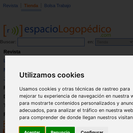
Revista
Tienda
Bolsa Trabajo
Buscar:
en:
Revista
Libros
Material
Utilizamos cookies
Juguetes
Formación
Usamos cookies y otras técnicas de rastreo para
mejorar tu experiencia de navegación en nuestra 
Directorio
para mostrarte contenidos personalizados y anun
Trabajo
adecuados, para analizar el tráfico en nuestra web
Registro
para comprender de donde llegan nuestros visitan
Aceptar
Renuncio
Configurar