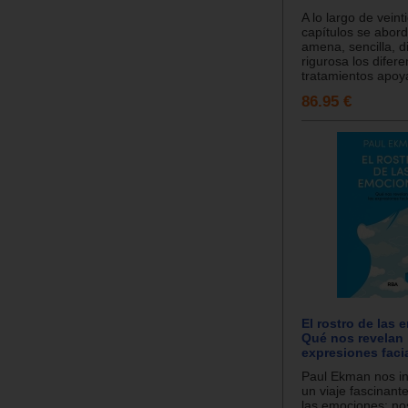
A lo largo de veint
capítulos se abor
amena, sencilla, d
rigurosa los difere
tratamientos apoy
86.95 €
El rostro de las
Qué nos revelan 
expresiones faci
Paul Ekman nos inv
un viaje fascinant
las emociones: no