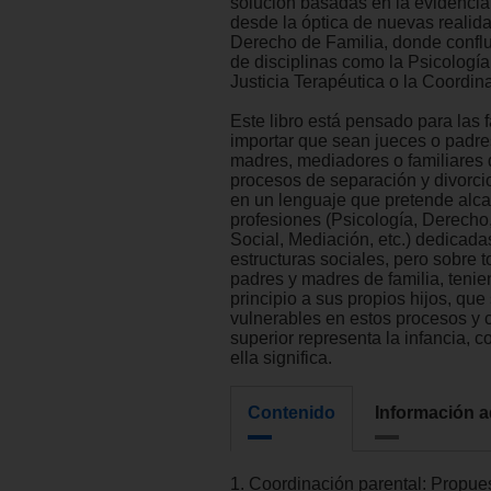
solución basadas en la evidencia c
desde la óptica de nuevas realid
Derecho de Familia, donde confl
de disciplinas como la Psicología 
Justicia Terapéutica o la Coordin
Este libro está pensado para las f
importar que sean jueces o padre
madres, mediadores o familiares
procesos de separación y divorcio
en un lenguaje que pretende alca
profesiones (Psicología, Derecho
Social, Mediación, etc.) dedicada
estructuras sociales, pero sobre t
padres y madres de familia, tenie
principio a sus propios hijos, que
vulnerables en estos procesos y 
superior representa la infancia, c
ella significa.
Contenido
Información a
1. Coordinación parental: Propue