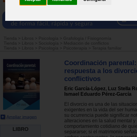
Tienda
>
Libros
>
Psicología
>
Grafología / Fisiognomía
Tienda
>
Libros
>
Sociología
>
Mediación de conflictos
Tienda
>
Libros
>
Psicología
>
Psicoterapia
>
Terapia familiar
Coordinación parental
respuesta a los divorc
conflictivos
Eric García-López, Luz Stella 
Ismael Eduardo Pérez-García
El divorcio es una de las situaci
exigentes en la vida del ser huma
su ocurrencia puede significar no
Ampliar imagen
alteraciones en la salud mental y 
comportamiento cotidiano de qui
LIBRO
separarse; si el matrimonio señal