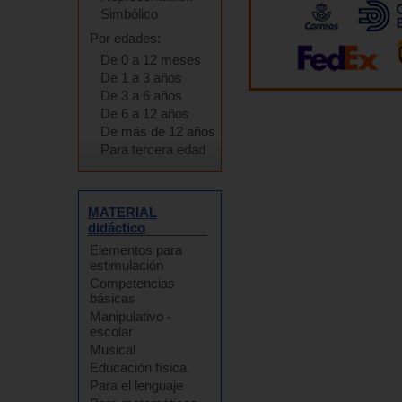
Simbólico
Por edades:
De 0 a 12 meses
De 1 a 3 años
De 3 a 6 años
De 6 a 12 años
De más de 12 años
Para tercera edad
MATERIAL
didáctico
Elementos para
estimulación
Competencias
básicas
Manipulativo -
escolar
Musical
Educación física
Para el lenguaje