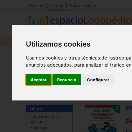
Revista
Tienda
Bolsa Trabajo
Revista
Libros
Material
Juguetes
Utilizamos cookies
Usamos cookies y otras técnicas de rastreo pa
anuncios adecuados, para analizar el tráfico e
Aceptar
Renuncio
Configurar
Tienda
>
Libros
>
Refuerzo escolar
>
Cuadernos de re
P
Cuadernos para
D
adultos
Educación