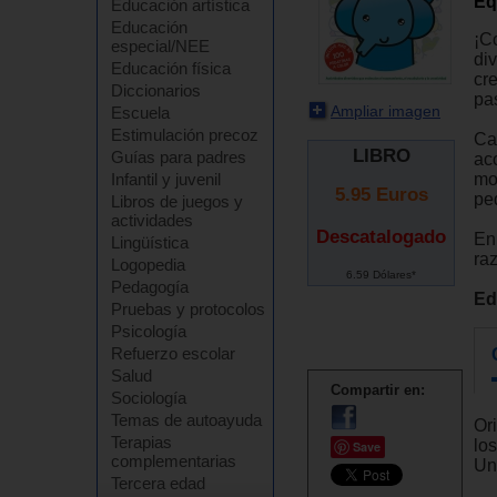
Eq
Educación artística
Educación
¡C
especial/NEE
di
Educación física
cre
Diccionarios
pa
Ampliar imagen
Escuela
Estimulación precoz
Ca
LIBRO
Guías para padres
ac
mo
Infantil y juvenil
5.95
Euros
pe
Libros de juegos y
actividades
Descatalogado
En
Lingüística
ra
Logopedia
6.59 Dólares*
Pedagogía
Ed
Pruebas y protocolos
Psicología
Refuerzo escolar
Salud
Compartir en:
Sociología
Temas de autoayuda
Or
Terapias
los
Save
complementarias
Un
Tercera edad