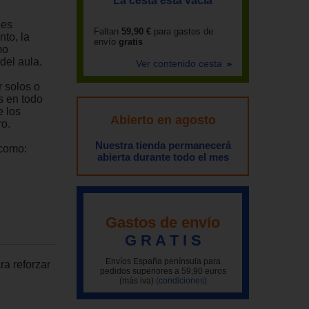
La cesta está vacía
des
Faltan
59,90 €
para gastos de
nto, la
envío
gratis
mo
del aula.
Ver contenido cesta
 solos o
s en todo
e los
Abierto en agosto
ro.
Nuestra tienda permanecerá
 como:
abierta durante todo el mes
Gastos de envío
G R A T I S
Envíos España península para
ra reforzar
pedidos superiores a 59,90 euros
(más iva)
(condiciones)