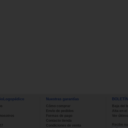
ioLogopédico
Nuestras garantías
BOLETÍ
os
Cómo comprar
Baja del b
Envío de pedidos
Alta en el
 nosotros
Formas de pago
Ver último
Contacto tienda
Recibe nue
27
Condiciones de venta