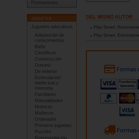
Promociones
DEL MISMO AUTOR
Juguetes educativos
Play Smart. Razonamien
Adquisición de
Play Smart. Entrenamie
conocimientos
Baño
Científicos
Construcción
Dominó
De exterior
Estimulación
intelectual y
memoria
Familiares
Manualidades
Motrices
Muñecos
Ordenador
Primeros juguetes
Puzzles
Representación