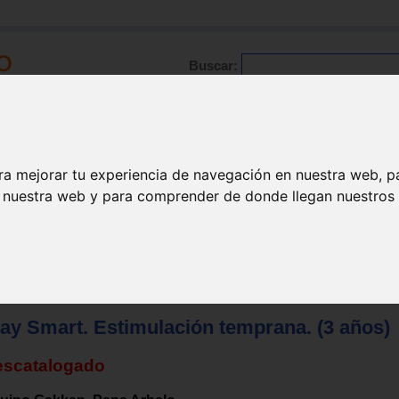
Buscar:
Formación
Directorio
Trabajo
Registro
ra mejorar tu experiencia de navegación en nuestra web, p
n nuestra web y para comprender de donde llegan nuestros v
paso / verano
>
Generales
lay Smart. Estimulación temprana. (3 años)
escatalogado