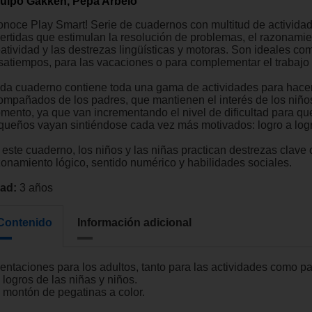
uipo Gakken, Pepa Arbelo
onoce Play Smart! Serie de cuadernos con multitud de activida
vertidas que estimulan la resolución de problemas, el razonamie
atividad y las destrezas lingüísticas y motoras. ​​​​Son ideales co
satiempos, para las vacaciones o para complementar el trabajo 
da cuaderno contiene toda una gama de actividades para hacer
ompañados de los padres, que mantienen el interés de los niño
mento, ya que van incrementando el nivel de dificultad para qu
queños vayan sintiéndose cada vez más motivados: logro a log
 este cuaderno, los niños y las niñas practican destrezas clave
zonamiento lógico, sentido numérico y habilidades sociales.
ad:
3 años
Contenido
Información adicional
ientaciones para los adultos, tanto para las actividades como pa
 logros de las niñas y niños.
 montón de pegatinas a color.