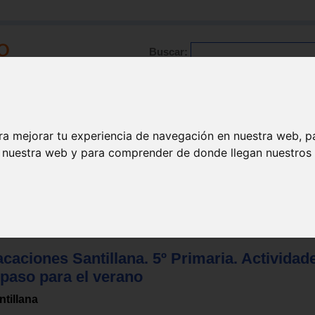
Buscar:
Formación
Directorio
Trabajo
Registro
ra mejorar tu experiencia de navegación en nuestra web, p
n nuestra web y para comprender de donde llegan nuestros v
paso / verano
>
Generales
caciones Santillana. 5º Primaria. Actividad
epaso para el verano
ntillana