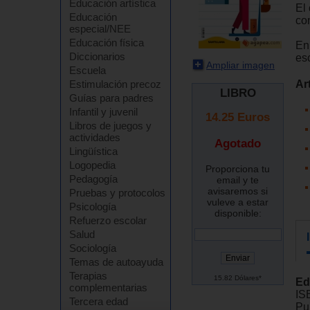
Educación artística
El 
Educación
co
especial/NEE
Educación física
En
Diccionarios
es
Ampliar imagen
Escuela
Ar
Estimulación precoz
LIBRO
Guías para padres
Infantil y juvenil
14.25
Euros
Libros de juegos y
actividades
Agotado
Lingüística
Logopedia
Proporciona tu
Pedagogía
email y te
avisaremos si
Pruebas y protocolos
vuleve a estar
Psicología
disponible:
Refuerzo escolar
Salud
Sociología
Temas de autoayuda
Terapias
15.82 Dólares*
Ed
complementarias
IS
Tercera edad
Pu