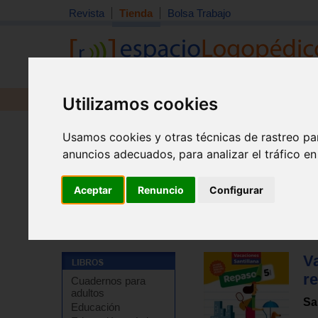
Revista
Tienda
Bolsa Trabajo
Utilizamos cookies
Revista
Libros
Material
Juguetes
Usamos cookies y otras técnicas de rastreo pa
anuncios adecuados, para analizar el tráfico e
Aceptar
Renuncio
Configurar
Tienda
>
Libros
>
Refuerzo escolar
>
Cuadernos de re
Va
r
Cuadernos para
adultos
Sa
Educación