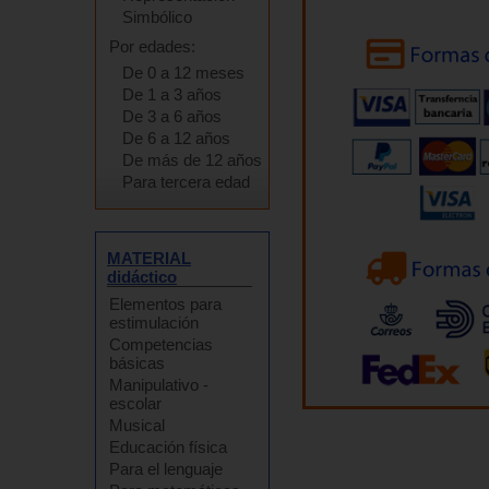
Simbólico
Por edades:
De 0 a 12 meses
De 1 a 3 años
De 3 a 6 años
De 6 a 12 años
De más de 12 años
Para tercera edad
MATERIAL
didáctico
Elementos para
estimulación
Competencias
básicas
Manipulativo -
escolar
Musical
Educación física
Para el lenguaje