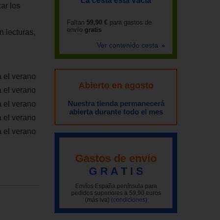
La cesta está vacía
ar los
Faltan
59,90 €
para gastos de
envío
gratis
n lecturas,
Ver contenido cesta
a el verano
Abierto en agosto
a el verano
Nuestra tienda permanecerá
a el verano
abierta durante todo el mes
a el verano
a el verano
Gastos de envío
G R A T I S
Envíos España península para
pedidos superiores a 59,90 euros
(más iva)
(condiciones)