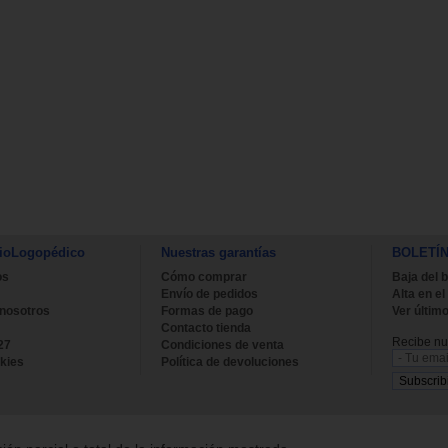
ioLogopédico
Nuestras garantías
BOLETÍ
os
Cómo comprar
Baja del b
Envío de pedidos
Alta en el
 nosotros
Formas de pago
Ver último
Contacto tienda
Recibe nue
27
Condiciones de venta
kies
Política de devoluciones