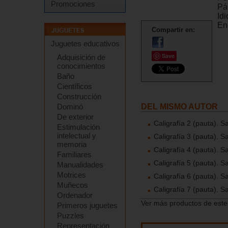
Promociones
Pá
Id
En
Compartir en:
Juguetes educativos
Save
Adquisición de
conocimientos
Baño
Científicos
Construcción
DEL MISMO AUTOR
Dominó
De exterior
Caligrafía 2 (pauta). S
Estimulación
intelectual y
Caligrafía 3 (pauta). S
memoria
Caligrafía 4 (pauta). S
Familiares
Caligrafía 5 (pauta). S
Manualidades
Motrices
Caligrafía 6 (pauta). S
Muñecos
Caligrafía 7 (pauta). S
Ordenador
Ver más productos de este
Primeros juguetes
Puzzles
Representación