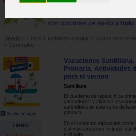
Tienda
>
Libros
>
Refuerzo escolar
>
Cuadernos de re
>
Generales
Vacaciones Santillana. 
Primaria. Actividades 
para el verano
Santillana
El cuaderno de repaso 6 de prima
para reforzar y afianzar los cono
aprendidos en este curso de la e
primaria.
Ampliar imagen
En el cuaderno repasa los conoci
LIBRO
distintas áreas con lecturas, escr
y cálculo