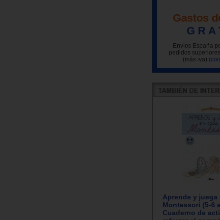
Gastos d
G R A 
Envíos España pe
pedidos superiores
(más iva)
(con
Aprende y juega
Montessori (5-6 
Cuaderno de act