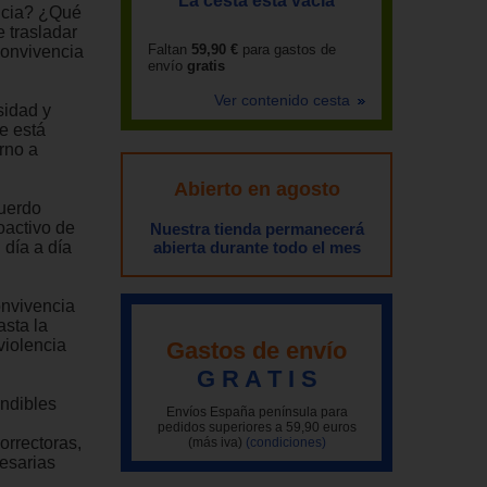
La cesta está vacía
ncia? ¿Qué
 trasladar
Faltan
59,90 €
para gastos de
Convivencia
envío
gratis
Ver contenido cesta
sidad y
ue está
rno a
Abierto en agosto
cuerdo
oactivo de
Nuestra tienda permanecerá
 día a día
abierta durante todo el mes
onvivencia
asta la
violencia
Gastos de envío
G R A T I S
indibles
Envíos España península para
pedidos superiores a 59,90 euros
orrectoras,
(más iva)
(condiciones)
cesarias