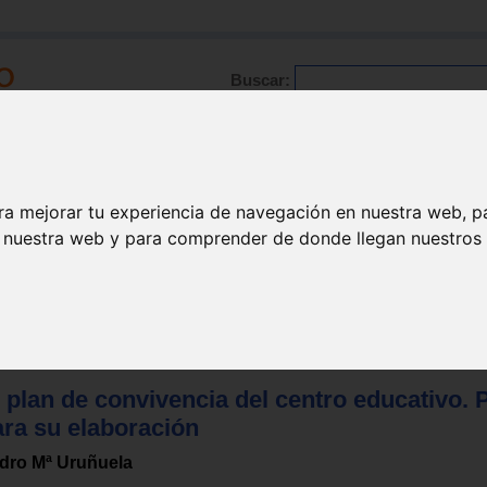
Buscar:
Formación
Directorio
Trabajo
Registro
ra mejorar tu experiencia de navegación en nuestra web, p
n nuestra web y para comprender de donde llegan nuestros v
scolar
 plan de convivencia del centro educativo. 
ara su elaboración
dro Mª Uruñuela