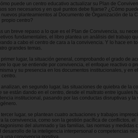
ómo puede un centro educativo actualizar su Plan de Convive
sos son necesarios y en qué puntos debe fijarse? ¿Cómo puede
s nuevos planteamientos al Documento de Organización de la 
l propio centro?
as un breve repaso a lo que es el Plan de Convivencia, su nece
etivos fundamentales, el libro plantea un análisis del trabajo q
vando a cabo el centro de cara a la convivencia. Y lo hace en to
atro grandes temas.
 primer lugar, la situación general, comprobando el grado de a
bre lo que se entiende por convivencia, el enfoque reactivo o pr
 misma y su presencia en los documentos institucionales, y en el
 centro.
 analizan, en segundo lugar, las situaciones de quiebra de la c
e se están dando en el centro, desde el maltrato entre iguales h
lencia institucional, pasando por las conductas disruptivas y la 
 género.
 tercer lugar, se plantean cuatro actuaciones y trabajos impresc
a la convivencia, como son la gestión pacífica de conflictos, el
otagonismo del alumnado y las familias, las normas y medidas c
el desarrollo de la inteligencia interpersonal o competencias ne
ra una convivencia positiva.