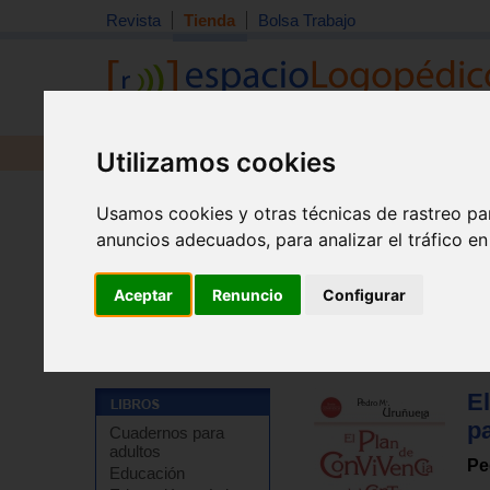
Revista
Tienda
Bolsa Trabajo
Revista
Libros
Material
Juguetes
Utilizamos cookies
Usamos cookies y otras técnicas de rastreo pa
anuncios adecuados, para analizar el tráfico e
Aceptar
Renuncio
Configurar
Tienda
>
Libros
>
Escuela
>
Disciplina y convivencia e
El
p
Cuadernos para
adultos
Pe
Educación