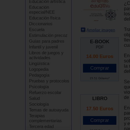
Educación artística
¿C
Educación
pa
especial/NEE
lo
Educación física
de
Diccionarios
Tr
Escuela
Ampliar imagen
obj
Estimulación precoz
lle
Guías para padres
E-BOOK
cu
Infantil y juvenil
PDF
Libros de juegos y
En
14.00
Euros
actividades
so
Lingüística
la
Logopedia
del
Pedagogía
15.51 Dólares*
Pruebas y protocolos
Se
Psicología
qu
vio
Refuerzo escolar
de
LIBRO
Salud
Sociología
En
17.50 Euros
Temas de autoayuda
par
Terapias
pr
complementarias
y 
Tercera edad
pa