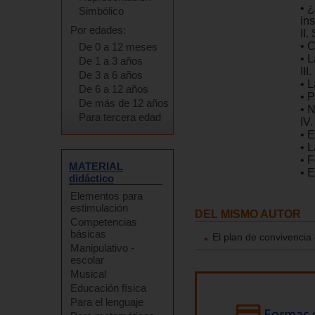
• 
Simbólico
ins
Por edades:
II
• 
De 0 a 12 meses
• L
De 1 a 3 años
II
De 3 a 6 años
• L
De 6 a 12 años
• 
De más de 12 años
• 
Para tercera edad
IV
• 
• 
• 
MATERIAL
• 
didáctico
Elementos para
estimulación
DEL MISMO AUTOR
Competencias
básicas
El plan de convivencia
Manipulativo -
escolar
Musical
Educación física
Para el lenguaje