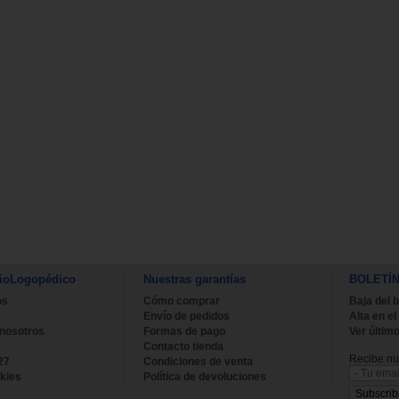
ioLogopédico
Nuestras garantías
BOLETÍ
os
Cómo comprar
Baja del b
Envío de pedidos
Alta en el
 nosotros
Formas de pago
Ver último
Contacto tienda
Recibe nue
27
Condiciones de venta
kies
Política de devoluciones