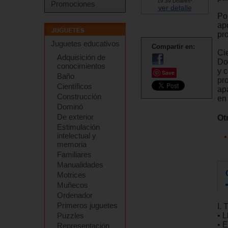
19.39 Dólares*
Promociones
ver detalle
Por
apo
pr
Juguetes educativos
Compartir en:
Ci
Adquisición de
Do
conocimientos
y c
Save
Baño
pr
Científicos
ap
Construcción
en
Dominó
De exterior
Ot
Estimulación
intelectual y
memoria
Familiares
Manualidades
Motrices
Muñecos
Ordenador
Primeros juguetes
I.
Puzzles
• 
• 
Representación