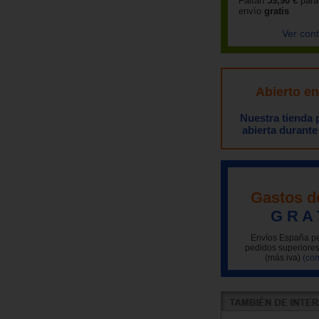
Faltan
59,90 €
para
envío
gratis
Ver con
Abierto e
Nuestra tienda
abierta durante
Gastos d
G R A 
Envíos España pe
pedidos superiores
(más iva)
(con