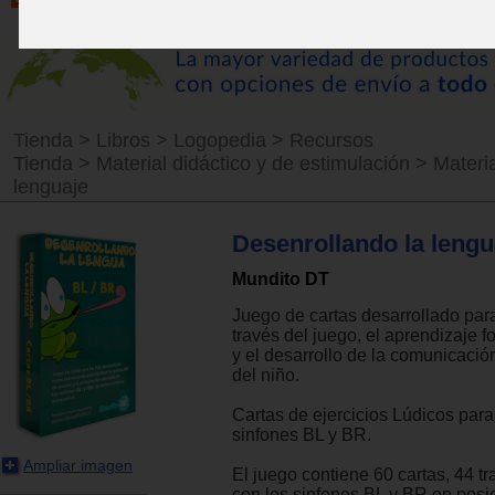
Tienda
>
Libros
>
Logopedia
>
Recursos
Tienda
>
Material didáctico y de estimulación
>
Materia
lenguaje
Desenrollando la lengu
Mundito DT
Juego de cartas desarrollado para 
través del juego, el aprendizaje 
y el desarrollo de la comunicació
del niño.
Cartas de ejercicios Lúdicos para 
sinfones BL y BR.
Ampliar imagen
El juego contiene 60 cartas, 44 t
con los sinfones BL y BR en posici