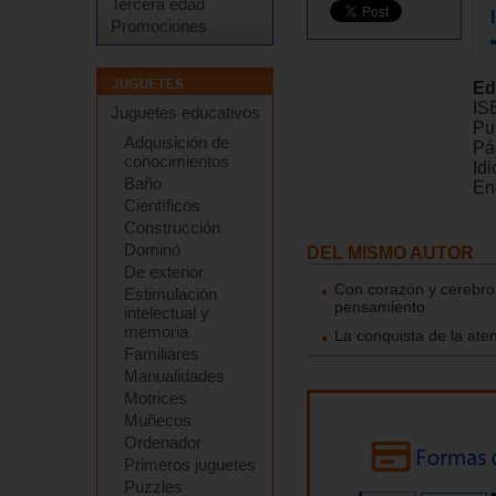
Tercera edad
Promociones
Ed
IS
Juguetes educativos
Pu
Adquisición de
Pá
conocimientos
Id
Baño
En
Científicos
Construcción
Dominó
DEL MISMO AUTOR
De exterior
Con corazón y cerebro.
Estimulación
pensamiento
intelectual y
memoria
La conquista de la aten
Familiares
Manualidades
Motrices
Muñecos
Ordenador
Primeros juguetes
Puzzles