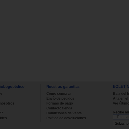
ioLogopédico
Nuestras garantías
BOLETÍ
os
Cómo comprar
Baja del b
Envío de pedidos
Alta en el
 nosotros
Formas de pago
Ver último
Contacto tienda
Recibe nue
27
Condiciones de venta
kies
Política de devoluciones