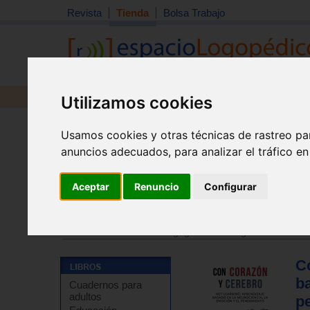
Revista
Tienda
Bolsa Trabajo
Utilizamos cookies
Revista
Libros
Material
Juguetes
Usamos cookies y otras técnicas de rastreo pa
anuncios adecuados, para analizar el tráfico e
Aceptar
Renuncio
Configurar
Tienda
>
Libros
>
Psicología
>
Inteligencias múltiples
Tienda
>
Libros
>
Pedagogía
>
Temas generales
Co
ba
Cuadernos para
adultos
p