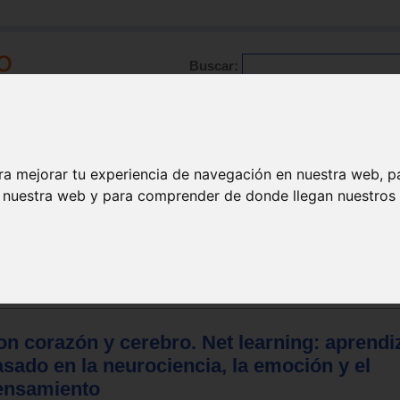
Buscar:
Formación
Directorio
Trabajo
Registro
ra mejorar tu experiencia de navegación en nuestra web, p
n nuestra web y para comprender de donde llegan nuestros v
n corazón y cerebro. Net learning: aprendi
sado en la neurociencia, la emoción y el
ensamiento