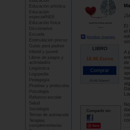
Educación
Ma
Educación artística
Educación
¡S
especial/NEE
Educación física
El
Diccionarios
el
Escuela
ed
Ampliar imagen
Estimulación precoz
si
Guías para padres
LIBRO
Infantil y juvenil
A 
en
Libros de juegos y
18.86
Euros
actividades
de
me
Lingüística
ap
Logopedia
me
Pedagogía
20.89 Dólares*
al
Pruebas y protocolos
Da
Psicología
La
Refuerzo escolar
Salud
No
Sociología
da
Compartir en:
Temas de autoayuda
co
co
Terapias
complementarias
Save