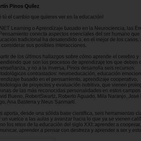
rtín Pinos Quílez
é tú el cambio que quieres ver en la educación!
 NET Learning o Aprendizaje basado en la Neurociencia, las E
 Pensamiento conecta aspectos esenciales del ser humano que 
ucación tradicional ha desatendido o, en el mejor de los casos
n considerar sus posibles interacciones.
partir de los últimos hallazgos sobre cómo aprende el cerebro y
tendiendo que son los procesos de aprendizaje los que deben d
 enseñanza, y no a la inversa, Pinos desarrolla seis recursos
todológicos contrastados: neuroeducación, educación emocion
rendizaje basado en el pensamiento, aprendizaje cooperativo,
todología de proyectos y evaluación nutritiva, que vienen prol
gunas de las más reconocidas personalidades en estos campos
vid Bueno, RobertSwartz, Roberto Aguado, Mila Naranjo, Jos
go, Ana Basterra y Neus Sanmartí.
s aporta, desde una sólida base científica, seis herramientas c
r un vuelco a las aulas y avanzar hacia lo que ya se vienen cali
mo los retos de la educación del siglo XXI: aprender a cooperar
municar, aprender a pensar con destreza y aprender a ser y esta