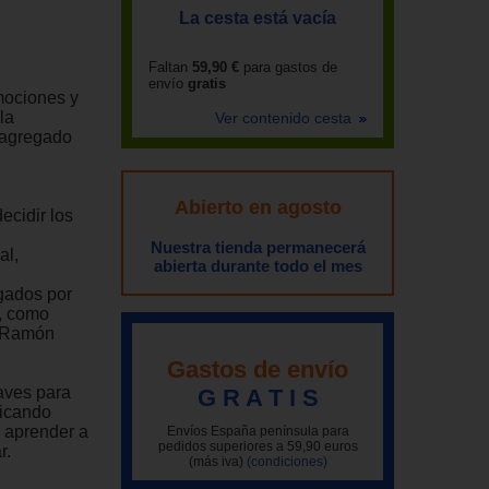
La cesta está vacía
Faltan
59,90 €
para gastos de
envío
gratis
mociones y
la
Ver contenido cesta
, agregado
Abierto en agosto
ecidir los
Nuestra tienda permanecerá
al,
abierta durante todo el mes
ogados por
, como
é Ramón
Gastos de envío
laves para
G R A T I S
ficando
, aprender a
Envíos España península para
pedidos superiores a 59,90 euros
r.
(más iva)
(condiciones)