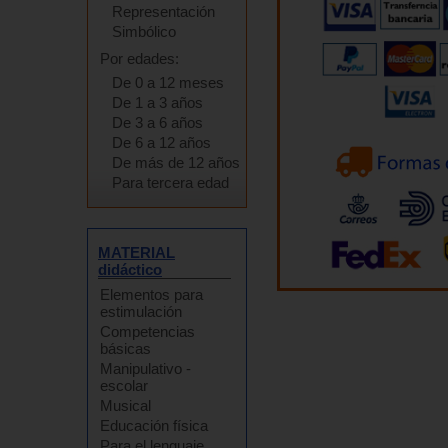
Representación
Simbólico
Por edades:
De 0 a 12 meses
De 1 a 3 años
De 3 a 6 años
De 6 a 12 años
De más de 12 años
Para tercera edad
MATERIAL
didáctico
Elementos para
estimulación
Competencias
básicas
Manipulativo -
escolar
Musical
Educación física
Para el lenguaje