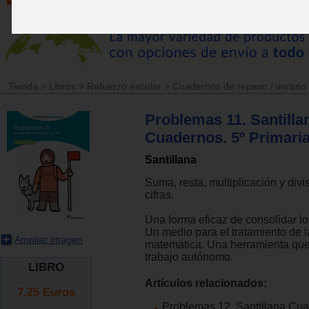
Tienda
>
Libros
>
Refuerzo escolar
>
Cuadernos de repaso / verano
Problemas 11. Santilla
Cuadernos. 5º Primari
Santillana
Suma, resta, multiplicación y divi
cifras.
Una forma eficaz de consolidar lo
Un medio para el tratamiento de 
Ampliar imagen
matemática. Una herramienta que
trabajo autónomo.
LIBRO
Artículos relacionados:
7.25
Euros
Problemas 12. Santillana Cua