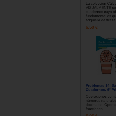
La colección Cálcu
VISUALMENTE con
cuadernos cuyo ob
fundamental es q
adquiera destreza.
6.50 €
Problemas 14. Sa
Cuadernos. 6º Pr
Operaciones comb
números naturale
decimales. Opera
fracciones....
5.95 €