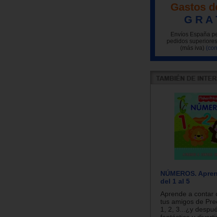
Gastos d
G R A 
Envíos España pe
pedidos superiores
(más iva)
(con
NÚMEROS. Apren
del 1 al 5
Aprende a contar d
tus amigos de Pre
1, 2, 3...¿y despu
fantástica y diver