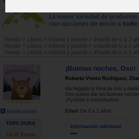
Tienda
>
Libros
>
Infantil y juvenil
>
Infantil de 0 a 2 a
Tienda
>
Libros
>
Infantil y juvenil
>
Infantil de 0 a 2 a
Tienda
>
Libros
>
Infantil y juvenil
>
Infantil de 0 a 2 a
¡Buenas noches, Oso!
Roberto Vivero Rodríguez, Zh
Ha llegado la hora de irse a dormi
Oso quiere dar las buenas noche
¡Ayúdale a encontrarlos!
Ampliar imagen
Edad:
De 0 a 2 años
TAPA DURA
Información adicional
13.50
Euros