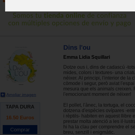
Dins l'ou
Emma Lidia Squillari
Dotze ous i, dins de cadascú -tots
mides, colors i textures- una criat
néixer. Al principi, l'interior de la
còmode i segur, però aviat l'espai
mesura que els animals creixen. 
l'emocionant moment de néixer!
Ampliar imagen
El pollet, l'ànec, la tortuga, el coco
TAPA DURA
dotzena d'espècies ovípares -ent
i rèptils- habiten en aquest llibre 
16.50
Euros
prestar molta atenció a les il·lust
hi ha la clau per comprendre el sen
breu, senzill i enigmàtic.