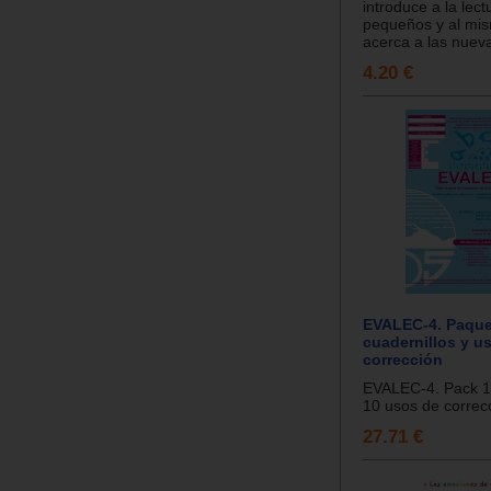
introduce a la lec
pequeños y al mis
acerca a las nueva
4.20 €
EVALEC-4. Paque
cuadernillos y u
corrección
EVALEC-4. Pack 10
10 usos de correcc
27.71 €