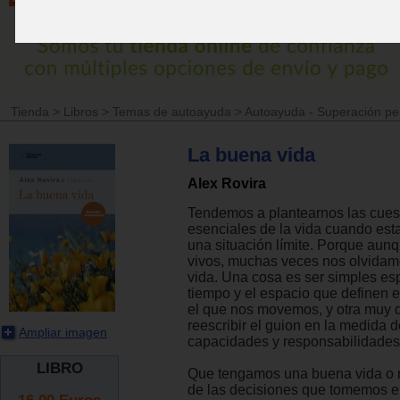
Tienda
>
Libros
>
Temas de autoayuda
>
Autoayuda - Superación pe
La buena vida
Alex Rovira
Tendemos a plantearnos las cues
esenciales de la vida cuando esta
una situación límite. Porque aun
vivos, muchas veces nos olvidamo
vida. Una cosa es ser simples es
tiempo y el espacio que definen e
el que nos movemos, y otra muy d
reescribir el guion en la medida 
Ampliar imagen
capacidades y responsabilidades
LIBRO
Que tengamos una buena vida o
de las decisiones que tomemos 
16.00
Euros