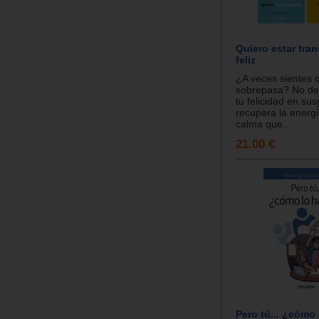
Quiero estar tran
feliz
¿A veces sientes 
sobrepasa? No dej
tu felicidad en su
recupera la energía
calma que...
21.00 €
Pero tú... ¿cómo