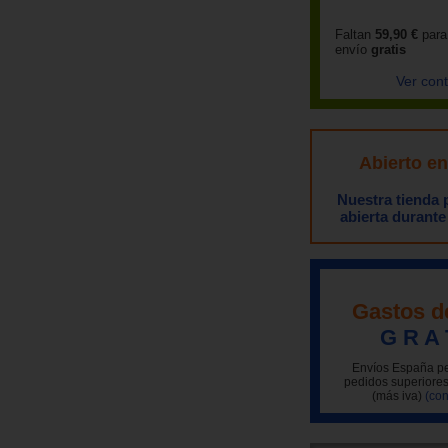
Faltan
59,90 €
para
envío
gratis
Ver con
Abierto e
Nuestra tienda
abierta durante
Gastos d
G R A 
Envíos España pe
pedidos superiores
(más iva)
(con