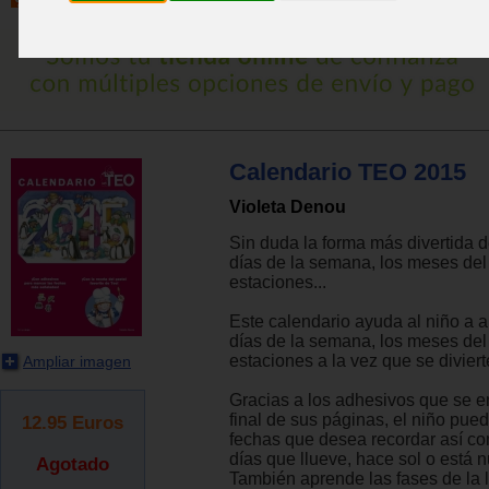
Calendario TEO 2015
Violeta Denou
Sin duda la forma más divertida 
días de la semana, los meses del
estaciones...
Este calendario ayuda al niño a a
días de la semana, los meses del
estaciones a la vez que se diviert
Ampliar imagen
Gracias a los adhesivos que se e
final de sus páginas, el niño pue
12.95
Euros
fechas que desea recordar así co
días que llueve, hace sol o está 
Agotado
También aprende las fases de la