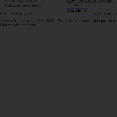
Recibe nuestro boletín quincenal.
Condiciones de venta
Política de devoluciones
RSS
|
XHTML
|
CSS
Mapa Web
|
R
© Majo Producciones 2001-2026
- Prohibida la reproducción parcial o t
información mostrada