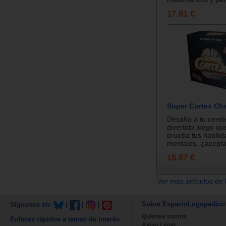
17.91 €
Super Cortex Ch
Desafía a tu cere
divertido juego qu
prueba tus habili
mentales, ¿aceptas
15.67 €
Ver más artículos de 
Sobre EspacioLogopédico
Síguenos en:
|
|
|
Quienes somos
Enlaces rápidos a temas de interés
Aviso Legal