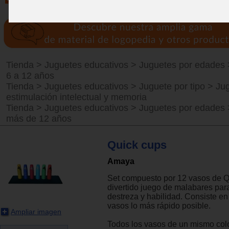
Tienda
>
Juguetes educativos
>
Juguetes por edades
6 a 12 años
Tienda
>
Juguetes educativos
>
Juguete por tipo
>
Ju
estimulación intelectual y memoria
Tienda
>
Juguetes educativos
>
Juguetes por edades
más de 12 años
Quick cups
Amaya
Set compuesto por 12 vasos de Q
divertido juego de malabares para
destreza y habilidad. Consiste en 
vasos lo más rápido posible.
Ampliar imagen
Todos los vasos de un mismo colo