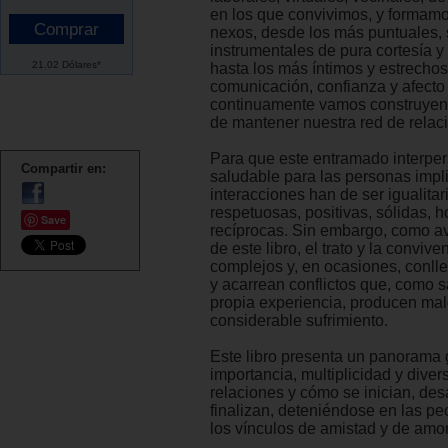
en los que convivimos, y formamo
nexos, desde los más puntuales, 
instrumentales de pura cortesía y
21.02 Dólares*
hasta los más íntimos y estrecho
comunicación, confianza y afecto
continuamente vamos construyend
de mantener nuestra red de relac
Para que este entramado interpe
Compartir en:
saludable para las personas impl
interacciones han de ser igualitar
respetuosas, positivas, sólidas, 
Save
recíprocas. Sin embargo, como ava
de este libro, el trato y la conviv
complejos y, en ocasiones, conlle
y acarrean conflictos que, como 
propia experiencia, producen mal
considerable sufrimiento.
Este libro presenta un panorama 
importancia, multiplicidad y diver
relaciones y cómo se inician, desa
finalizan, deteniéndose en las pe
los vínculos de amistad y de amor