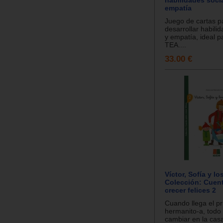
empatía
Juego de cartas p
desarrollar habili
y empatía, ideal p
TEA....
33.00 €
Víctor, Sofía y l
Colección: Cuen
crecer felices 2
Cuando llega el p
hermanito-a, todo
cambiar en la cas