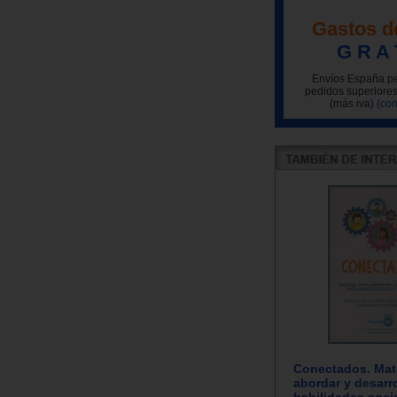
Gastos d
G R A 
Envíos España pe
pedidos superiores
(más iva)
(con
Conectados. Mate
abordar y desarro
habilidades soci