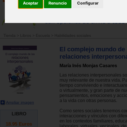
Aceptar
Renuncio
Configurar
Tienda
>
Libros
>
Escuela
>
Habilidades sociales
El complejo mundo de 
relaciones interperson
María Inés Monjas Casares
Las relaciones interpersonales s
muy relevante de nuestra vida.
tiempo conviviendo e interactuan
o virtualmente, y gran parte de nu
pensamientos, emociones y accio
a la vida con otras personas.
Ampliar imagen
Como seres sociales tenemos con
LIBRO
interacciones y vínculos con dife
en los contextos familiares, educa
18.95
Euros
laborales, virtuales, vecinales, de