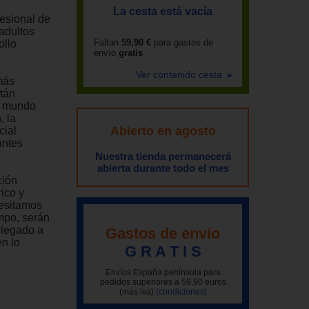
La cesta está vacía
fesional de
 adultos
Faltan
59,90 €
para gastos de
ollo
envío
gratis
Ver contenido cesta
más
stán
n mundo
, la
Abierto en agosto
cial
antes
Nuestra tienda permanecerá
abierta durante todo el mes
ción
ico y
cesitamos
mpo, serán
llegado a
Gastos de envío
en lo
G R A T I S
Envíos España península para
pedidos superiores a 59,90 euros
(más iva)
(condiciones)