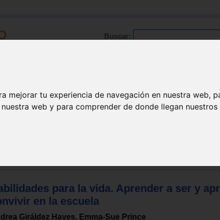
Buscar:
Formación
Directorio
Trabajo
Registro
ra mejorar tu experiencia de navegación en nuestra web, p
n nuestra web y para comprender de donde llegan nuestros v
scolar
bilidades para la vida. Aprender a ser y ap
nvivir en la escuela
drea Giráldez Hayes, Emma-Sue Prince