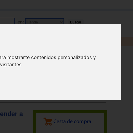
en:
ara mostrarte contenidos personalizados y
isitantes.
render a