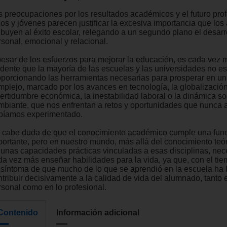
s preocupaciones por los resultados académicos y el futuro pro
ños y jóvenes parecen justificar la excesiva importancia que los
ribuyen al éxito escolar, relegando a un segundo plano el desarr
rsonal, emocional y relacional.
pesar de los esfuerzos para mejorar la educación, es cada vez 
idente que la mayoría de las escuelas y las universidades no e
oporcionando las herramientas necesarias para prosperar en u
mplejo, marcado por los avances en tecnología, la globalización
certidumbre económica, la inestabilidad laboral o la dinámica so
mbiante, que nos enfrentan a retos y oportunidades que nunca 
bíamos experimentado.
 cabe duda de que el conocimiento académico cumple una fun
portante, pero en nuestro mundo, más allá del conocimiento teór
gunas capacidades prácticas vinculadas a esas disciplinas, ne
da vez más enseñar habilidades para la vida, ya que, con el tie
 síntoma de que mucho de lo que se aprendió en la escuela ha 
ntribuir decisivamente a la calidad de vida del alumnado, tanto 
rsonal como en lo profesional.
Contenido
Información adicional