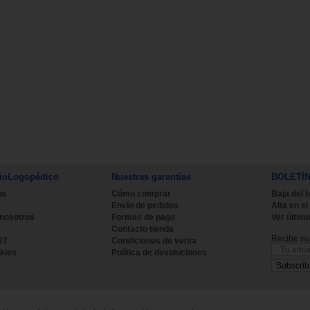
ioLogopédico
Nuestras garantías
BOLETÍ
os
Cómo comprar
Baja del b
Envío de pedidos
Alta en el
 nosotros
Formas de pago
Ver último
Contacto tienda
Recibe nue
27
Condiciones de venta
kies
Política de devoluciones