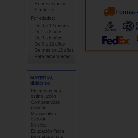
Representación
Simbólico
Por edades:
De 0 a 12 meses
De 1 a 3 años
De 3 a 6 años
De 6 a 12 años
De más de 12 años
Para tercera edad
MATERIAL
didáctico
Elementos para
estimulación
Competencias
básicas
Manipulativo -
escolar
Musical
Educación física
Para el lenguaje