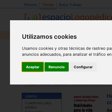
Revista
Tienda
Bolsa Trabajo
Utilizamos cookies
Revista
Libros
Material
Juguetes
Usamos cookies y otras técnicas de rastreo pa
anuncios adecuados, para analizar el tráfico e
Aceptar
Renuncio
Configurar
Tienda
>
Libros
>
Escuela
>
Disciplina y convivencia e
Tienda
>
Libros
>
Escuela
>
Habilidades sociales
Ha
co
Cuadernos para
adultos
An