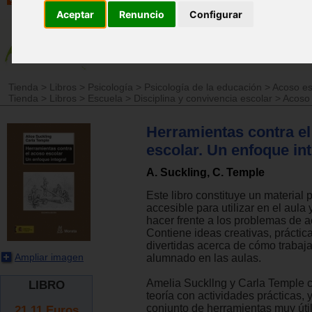
Aceptar
Renuncio
Configurar
Tienda
>
Libros
>
Psicología
>
Psicología de la educación
>
Acoso esc
Tienda
>
Libros
>
Escuela
>
Disciplina y convivencia escolar
>
Acoso 
Herramientas contra e
escolar. Un enfoque int
A. Suckling, C. Temple
Este libro constituye un material p
accesible para utilizar en el aula 
hacer frente a los problemas de a
Contiene ideas creativas, práctic
divertidas acerca de cómo trabaja
Ampliar imagen
alumnado en las aulas.
Amelia Suckllng y Carla Temple 
LIBRO
teoría con actividades prácticas, 
conjunto de herramientas muy út
21.11
Euros