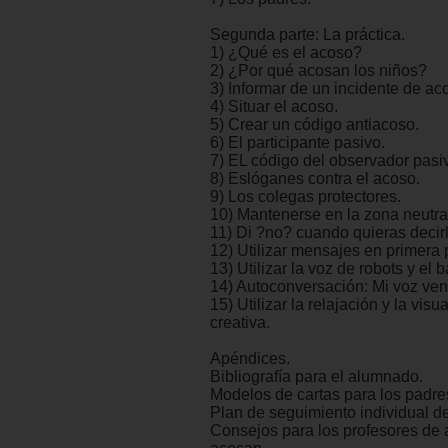
Segunda parte: La práctica.
1) ¿Qué es el acoso?
2) ¿Por qué acosan los niños?
3) Informar de un incidente de ac
4) Situar el acoso.
5) Crear un código antiacoso.
6) El participante pasivo.
7) EL código del observador pasi
8) Eslóganes contra el acoso.
9) Los colegas protectores.
10) Mantenerse en la zona neutra
11) Di ?no? cuando quieras decirl
12) Utilizar mensajes en primera
13) Utilizar la voz de robots y el 
14) Autoconversación: Mi voz ve
15) Utilizar la relajación y la visu
creativa.
Apéndices.
Bibliografía para el alumnado.
Modelos de cartas para los padres
Plan de seguimiento individual d
Consejos para los profesores de