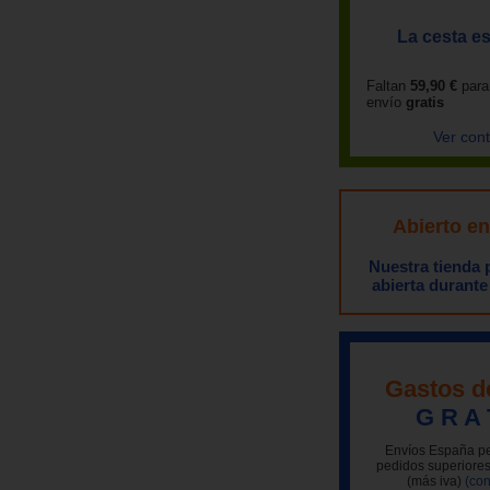
La cesta es
Faltan
59,90 €
para
envío
gratis
Ver con
Abierto e
Nuestra tienda
abierta durante
Gastos d
G R A 
Envíos España pe
pedidos superiores
(más iva)
(con