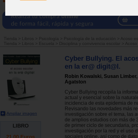
Tienda
>
Libros
>
Psicología
>
Psicología de la educación
>
Acoso esc
Tienda
>
Libros
>
Escuela
>
Disciplina y convivencia escolar
>
Acoso 
Cyber Bullying. El aco
en la er@ digit@l.
Robin Kowalski, Susan Limber, 
Agatston
Cyber Bullying recopila la infor
actual y esencial sobre la natural
incidencia de esta epidemia de n
Revisando las novedades más rec
Ampliar imagen
investigación sobre el tema, las a
de amplios estudios con más de 
de primer ciclo de secundaria, pr
LIBRO
investigación por la red y el uso 
21.00
Euros
sociales online, así como de dat