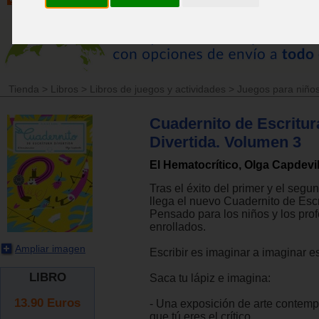
Tienda
>
Libros
>
Libros de juegos y actividades
>
Juegos para niños
Cuadernito de Escritur
Divertida. Volumen 3
El Hematocrítico, Olga Capdevi
Tras el éxito del primer y el seg
llega el nuevo Cuadernito de Escr
Pensado para los niños y los pro
enrollados.
Ampliar imagen
Escribir es imaginar a imaginar es
LIBRO
Saca tu lápiz e imagina:
13.90
Euros
- Una exposición de arte contemp
que tú eres el crítico.