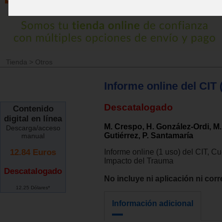
Tienda
>
Otros
Informe online del CIT 
Descatalogado
Contenido
digital en línea
M. Crespo, H. González-Ordi, M
Descarga/acceso
Gutiérrez, P. Santamaría
manual
12.84
Euros
Informe online (1 uso) del CIT, Cu
Impacto del Trauma
Descatalogado
No incluye ni aplicación ni corr
12.25 Dólares*
Información adicional