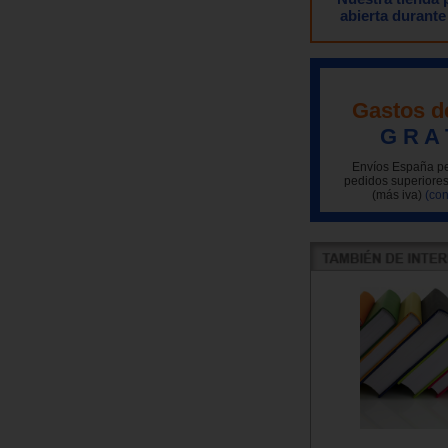
abierta durante
Gastos d
G R A 
Envíos España pe
pedidos superiores
(más iva)
(con