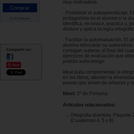
muy motivadora.
- Posibilitar el autoaprendizaje, E
protagonista es el alumno o la a
11.64 Dólares*
identifica, reconoce, practica y, po
deduce y aplica la regla ortográfi
- Facilitar la autoevaluación. El a
alumna reforzarán su autoestima
Compartir en:
consigan superar, al final del cuad
ejercicios de evaluación que ell
podrán autocorregir.
Save
Ideal para complementar la ortogr
en los libros, atender la diversida
puesto que sirven de refuerzo y r
Nivel:
2º de Primaria.
Artículos relacionados:
Ortografia divertida. Paquete 
(Cuadernos 4, 5 y 6)