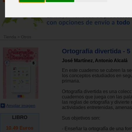
Tienda
>
Otros
Ortografía divertida - 5
José Martínez, Antonio Alcalá
En este cuaderno se cubren la s
los conceptos estudiados en seg
primaria.
Ortografía divertida es una colec
cuadernos que juega con las pal
las reglas de ortografía y divierte
Ampliar imagen
actividades entretenidas, amenas
LIBRO
Sus objetivos son:
10.49
Euros
- Enseñar la ortografía de una for