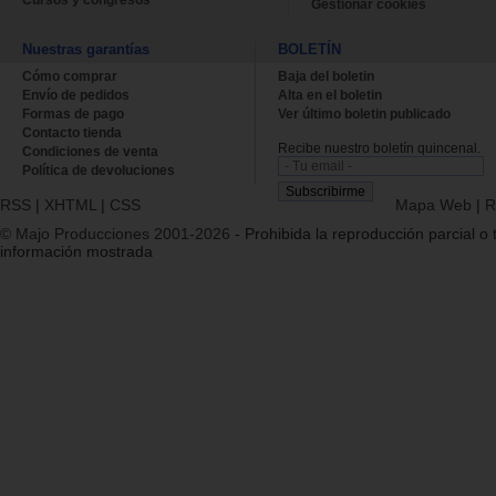
Cursos y congresos
Gestionar cookies
Nuestras garantías
BOLETÍN
Cómo comprar
Baja del boletin
Envío de pedidos
Alta en el boletin
Formas de pago
Ver último boletin publicado
Contacto tienda
Recibe nuestro boletín quincenal.
Condiciones de venta
Política de devoluciones
RSS
|
XHTML
|
CSS
Mapa Web
|
R
© Majo Producciones 2001-2026
- Prohibida la reproducción parcial o t
información mostrada