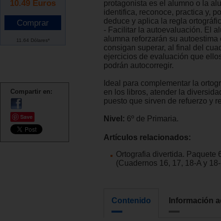
10.49
Euros
protagonista es el alumno o la a
identifica, reconoce, practica y, po
deduce y aplica la regla ortográfi
- Facilitar la autoevaluación. El a
alumna reforzarán su autoestima
11.64 Dólares*
consigan superar, al final del cuad
ejercicios de evaluación que ell
podrán autocorregir.
Ideal para complementar la ortogr
Compartir en:
en los libros, atender la diversida
puesto que sirven de refuerzo y r
Save
Nivel:
6º de Primaria.
Artículos relacionados:
Ortografia divertida. Paquete 
(Cuadernos 16, 17, 18-A y 18
Contenido
Información a