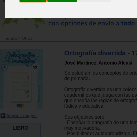
Tienda
>
Otros
Ortografía divertida - 1
José Martínez, Antonio Alcalá
Se estudian los conceptos de orto
de primaria.
Ortografía divertida es una colec
cuadernillos que juega con las pa
que enseña las reglas de ortogra
lúdica y educativa.
Ampliar imagen
Sus objetivos son:
- Enseñar la ortografía de una for
LIBRO
muy motivadora.
- Posibilitar el autoaprendizaje, E