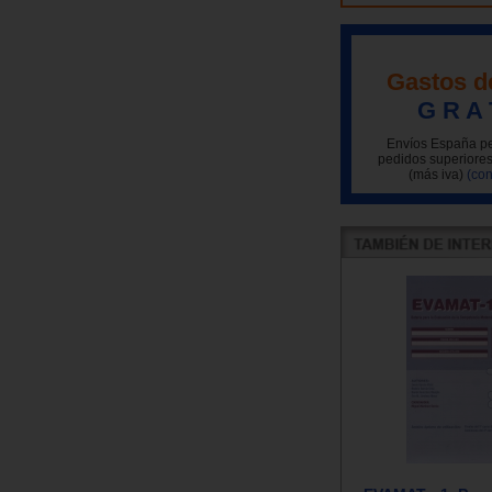
Gastos d
G R A 
Envíos España pe
pedidos superiores
(más iva)
(con