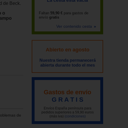
La cesta está vacía
d de Beck.
o o
Faltan
59,90 €
para gastos de
envío
gratis
 campo
Ver contenido cesta
Abierto en agosto
Nuestra tienda permanecerá
abierta durante todo el mes
Gastos de envío
G R A T I S
Envíos España península para
pedidos superiores a 59,90 euros
problemas de
(más iva)
(condiciones)