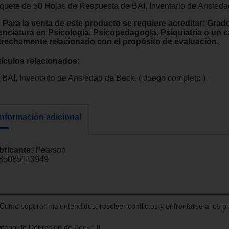
quete de 50 Hojas de Respuesta de BAI, Inventario de Ansieda
. Para la venta de este producto se requiere acreditar: Grad
cenciatura en Psicología, Psicopedagogía, Psiquiatría o un
trechamente relacionado con el propósito de evaluación.
tículos relacionados:
BAI, Inventario de Ansiedad de Beck. ( Juego completo )
Información adicional
bricante:
Pearson
35085113949
Como superar malentendidos, resolver conflictos y enfrentarse a los 
tario de Depresión de Beck - II.