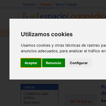
Revista
Tienda
Bolsa Trabajo
Utilizamos cookies
Revista
Libros
Material
Juguetes
Usamos cookies y otras técnicas de rastreo pa
anuncios adecuados, para analizar el tráfico e
Aceptar
Renuncio
Configurar
Tienda
>
Otros
P
d
Cuadernos para
adultos
Aa
90.75
Euros
Educación