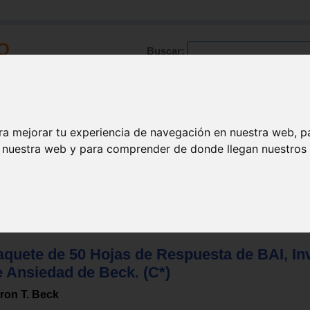
Buscar:
Formación
Directorio
Trabajo
Registro
ra mejorar tu experiencia de navegación en nuestra web, p
n nuestra web y para comprender de donde llegan nuestros v
aquete de 50 Hojas de Respuesta de BAI, In
e Ansiedad de Beck. (C*)
ron T. Beck