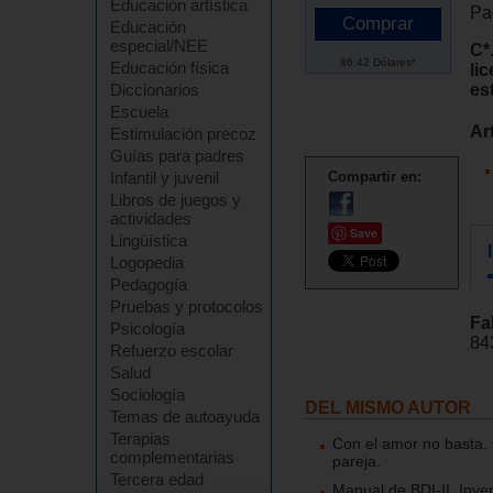
Educación artística
Pa
Educación
especial/NEE
C*
86.42 Dólares*
Educación física
li
es
Diccionarios
Escuela
Ar
Estimulación precoz
Guías para padres
Infantil y juvenil
Compartir en:
Libros de juegos y
actividades
Save
Lingüística
Logopedia
Pedagogía
Pruebas y protocolos
Fa
Psicología
84
Refuerzo escolar
Salud
Sociología
DEL MISMO AUTOR
Temas de autoayuda
Terapias
Con el amor no basta. 
complementarias
pareja.
Tercera edad
Manual de BDI-II, Inven