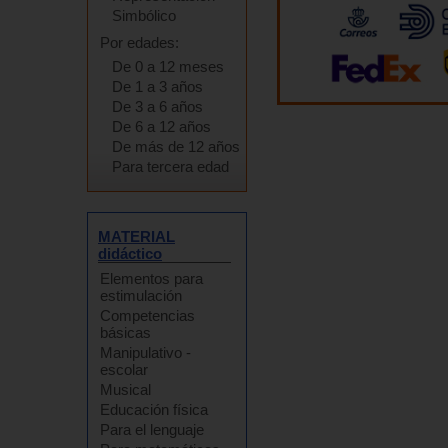
Simbólico
Por edades:
De 0 a 12 meses
De 1 a 3 años
De 3 a 6 años
De 6 a 12 años
De más de 12 años
Para tercera edad
MATERIAL
didáctico
Elementos para
estimulación
Competencias
básicas
Manipulativo -
escolar
Musical
Educación física
Para el lenguaje